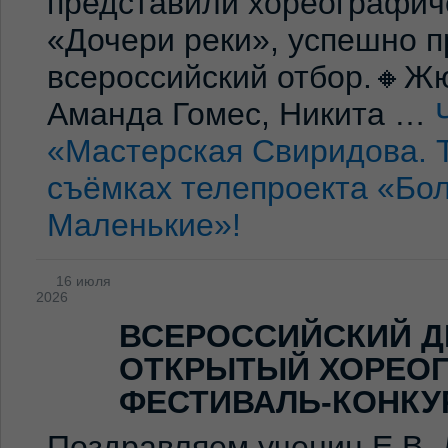
представили хореографич
«Дочери реки», успешно п
всероссийский отбор.🔸Жю
Аманда Гомес, Никита …
«Мастерская Свиридова. 
съёмках телепроекта «Бо
Маленькие»!
16 июля
2026
ВСЕРОССИЙСКИЙ Д
ОТКРЫТЫЙ ХОРЕО
ФЕСТИВАЛЬ-КОНКУ
Поздравляем учениц Е.В. 