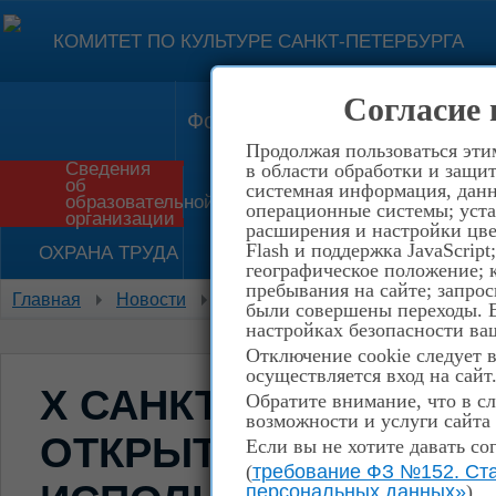
КОМИТЕТ ПО КУЛЬТУРЕ САНКТ-ПЕТЕРБУРГА
Согласие 
Форма обратной связи
Конт
Продолжая пользоваться эти
Сведения
в области обработки и защит
об
системная информация, данны
Приём в школу
История
образовательной
операционные системы; уста
организации
расширения и настройки цве
Flash и поддержка JavaScrip
ОХРАНА ТРУДА
НЕТ КОРРУПЦИИ!
географическое положение; 
пребывания на сайте; запрос
Главная
Новости
События
X Санкт-Петербургс
были совершены переходы. Е
настройках безопасности ваш
Отключение cookie следует 
осуществляется вход на сайт
X САНКТ-ПЕТЕРБУРГ
Обратите внимание, что в сл
возможности и услуги сайта
ОТКРЫТЫЙ КОНКУР
Если вы не хотите давать со
(
требование ФЗ №152. Ста
персональных данных»
)