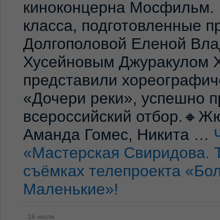
киноконцерна Мосфильм. 
класса, подготовленные 
Долгополовой Еленой Вла
Хусейновым Джуракулом 
представили хореографич
«Дочери реки», успешно п
всероссийский отбор.🔸Жю
Аманда Гомес, Никита …
«Мастерская Свиридова. 
съёмках телепроекта «Бо
Маленькие»!
16 июля