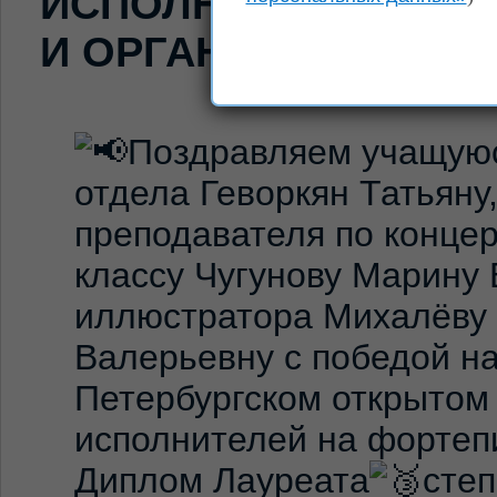
ИСПОЛНИТЕЛЕЙ НА 
И ОРГАНЕ
Поздравляем учащую
отдела Геворкян Татьяну,
преподавателя по конце
классу Чугунову Марину 
иллюстратора Михалёву
Валерьевну с победой на
Петербургском открытом
исполнителей на фортеп
Диплом Лауреата
сте