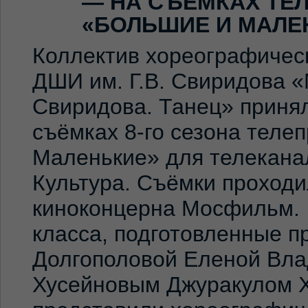
— НА СЪЁМКАХ ТЕ
«БОЛЬШИЕ И МАЛЕ
Коллектив хореографичес
ДШИ им. Г.В. Свиридова 
Свиридова. Танец» принял
съёмках 8-го сезона теле
Маленькие» для телекана
Культура. Съёмки проход
киноконцерна Мосфильм. 
класса, подготовленные 
Долгополовой Еленой Вла
Хусейновым Джуракулом 