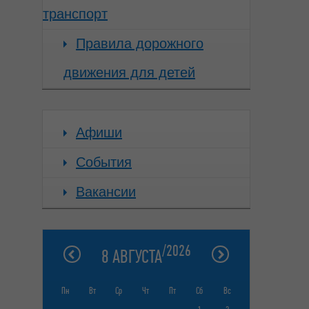
транспорт
Правила дорожного
Смотреть
Смот
движения для детей
Афиши
События
Вакансии
/2026
8 АВГУСТА
Пн
Вт
Ср
Чт
Пт
Сб
Вс