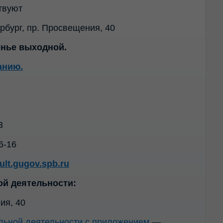
твуют
рбург, пр. Просвещения, 40
енье выходной.
анию.
3
6-16
ult.gugov.spb.ru
ой деятельности:
ия, 40
льной деятельности с приложением
—