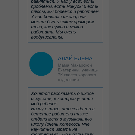
равняться. У нас у всех есть
проблемы, есть минусы и есть
плюсы, мы боремся и работаем.
У вас большая школа, она
может быть ярким примером
того, как нужно и можно
работать. Мы очень
воодушевлены.
АЛАЙ ЕЛЕНА
Мама Макарской
Екатерины, ученицы
7К класса хорового
отделения
Хочется рассказать о школе
искусств, в которой учится
мой ребенок.
Начну с того, что когда-то в
детстве родители также
отдали меня в музыкальную
школу (очень хотелось мне
научиться играть на
фортепиано). Но к большому