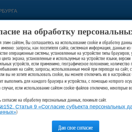
РБУРГА
с 11.00 
ласие на обработку персональны
 обратной связи
Контакты
194352, Санкт-Петербург, пр.
 этим сайтом, Вы соглашаетесь на использование cookie и обработку данн
именно: запросы, как посетителя сайта; системная информация, данные из б
йстве операционные системы; установленные на устройстве типы браузеров; 
цвета экрана; установленные и используемые на устройстве языки; версии 
льных устройств, если применимо; географическое положение; количество 
ребывания на сайте; запросы, использованные мной при переходе на сайт; 
и вы не хотите использовать cookie, вы можете отключить их в настройках
ует выполнить для каждого браузера и устройства, с помощью которого осущ
в случае, если использование сайтом cookie-файлов отключено, некоторые в
ь согласие на обработку персональных данных, покиньте сайт.
152. Статья 9 «Согласие субъекта персональных да
)
анных»