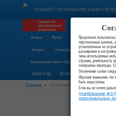
КОМИТЕТ ПО КУЛЬТУРЕ САНКТ-ПЕТЕ
Сведения об
Приём в школу
образовательной
Сог
Форма
организации
Продолжая пользоваться
История
Музей
Награды
персональных данных, а 
установленные на устро
Конкурсы
Расписание
расширения и настройки 
типы используемых моби
страниц; длительность п
Национальный проект «Культура»
совершены переходы. Есл
Отключение cookie след
ОХРАНА ТРУДА
НЕТ КОРРУПЦИИ!
Обратите внимание, что 
быть недоступны.
Главная
Основные сведения
Если вы не хотите дават
(
требование ФЗ №
персональных д