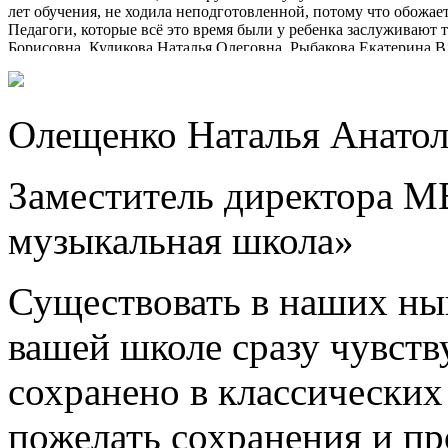
лет обучения, не ходила неподготовленной, потому что обожает
Педагоги, которые всё это время были у ребенка заслуживают
Борисовна, Куликова Наталья Олеговна, Рыбакова Екатерина 
Александровна. Время на занятиях в школе для детей пролетае
и эстетическое, культурное и духовное. Столько доброты и тепл
когда дети волнуются и переживают, педагоги находят слова п
школы, радуют педагогов своими победами на разных городски
Олещенко Наталья Анатол
Атмосфера в школе очень благоприятная, войдя в здание школы
Во всем этом огромная заслуга директора школы Веледеевой Н
помогают детям не просто приобрести дополнительное образов
Заместитель директора М
искусства. Наталья Михайловна очень грамотный руководитель
Не хватит слов, чтобы выразить в полной мере благодарность 
воспитании детей. Спасибо Вам огромное!!!
музыкальная школа»
Существовать в наших ны
вашей школе сразу чувству
сохранено в классических
пожелать сохранения и пр