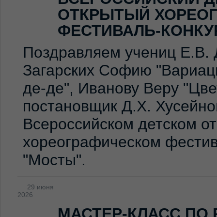
ОТКРЫТЫЙ ХОРЕО
ФЕСТИВАЛЬ-КОНКУ
Поздравляем учениц Е.В. 
Загарских Софию "Вариаци
де-де", Иванову Веру "Цв
постановщик Д.Х. Хусейно
Всероссийском детском о
хореографическом фестив
"Мосты".
29 июня
2026
МАСТЕР-КЛАСС ПО