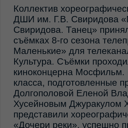
Коллектив хореографичес
ДШИ им. Г.В. Свиридова 
Свиридова. Танец» принял
съёмках 8-го сезона теле
Маленькие» для телекана
Культура. Съёмки проход
киноконцерна Мосфильм. 
класса, подготовленные 
Долгополовой Еленой Вла
Хусейновым Джуракулом 
представили хореографич
«Дочери реки», успешно п