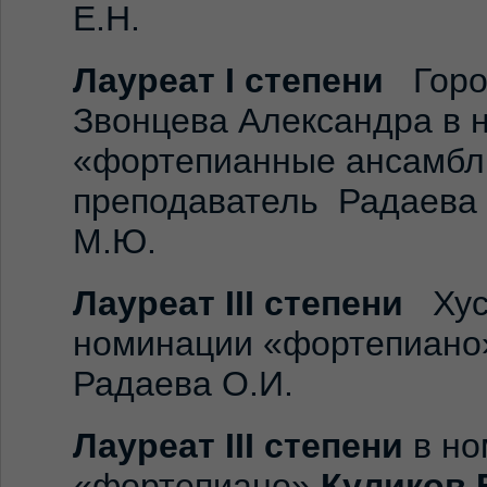
Е.Н.
Лауреат
I
степени
Гороб
Звонцева Александра в 
«фортепианные ансамбл
преподаватель Радаева 
М.Ю.
Лауреат
III
степени
Хуса
номинации «фортепиано»
Радаева О.И.
Лауреат
III
степени
в но
«фортепиано»
Куликов 