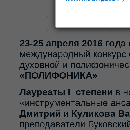
23-25 апреля 2016 года
международный конкурс
духовной и полифоничес
«ПОЛИФОНИКА»
Лауреаты
I
степени
в н
«инструментальные ан
Дмитрий
и
Куликова В
преподаватели Буковский