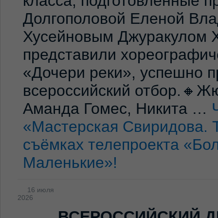
класса, подготовленные 
Долгополовой Еленой Вла
Хусейновым Джуракулом 
представили хореографич
«Дочери реки», успешно п
всероссийский отбор.🔸Жю
Аманда Гомес, Никита …
«Мастерская Свиридова. 
съёмках телепроекта «Бо
Маленькие»!
16 июля
2026
ВСЕРОССИЙСКИЙ Д