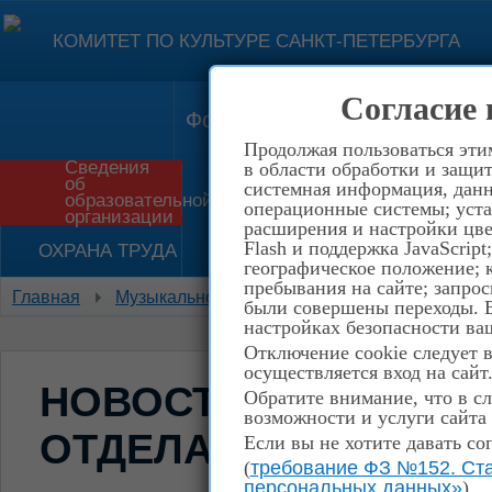
КОМИТЕТ ПО КУЛЬТУРЕ САНКТ-ПЕТЕРБУРГА
Согласие 
Форма обратной связи
Конт
Продолжая пользоваться эти
Сведения
в области обработки и защит
об
системная информация, данны
Приём в школу
История
образовательной
операционные системы; уста
организации
расширения и настройки цве
Flash и поддержка JavaScrip
ОХРАНА ТРУДА
НЕТ КОРРУПЦИИ!
географическое положение; 
пребывания на сайте; запрос
Главная
Музыкальное отделение
Новости фортепи
были совершены переходы. Е
настройках безопасности ваш
Отключение cookie следует 
осуществляется вход на сайт
НОВОСТИ ФОРТЕПИ
Обратите внимание, что в сл
возможности и услуги сайта
ОТДЕЛА
Если вы не хотите давать со
(
требование ФЗ №152. Ста
персональных данных»
)