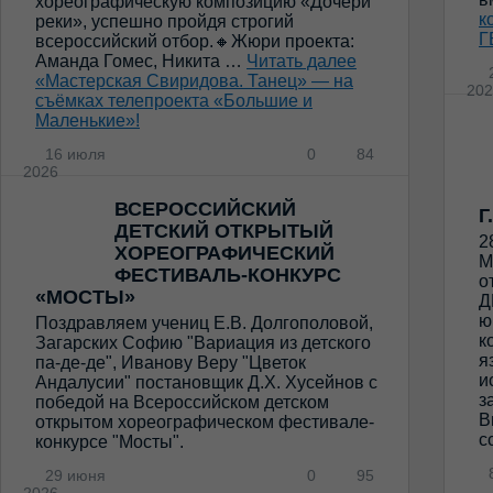
хореографическую композицию «Дочери
к
реки», успешно пройдя строгий
Г
всероссийский отбор.🔸Жюри проекта:
Аманда Гомес, Никита …
Читать далее
«Мастерская Свиридова. Танец» — на
202
съёмках телепроекта «Большие и
Маленькие»!
16 июля
0
84
2026
ВСЕРОССИЙСКИЙ
Г
ДЕТСКИЙ ОТКРЫТЫЙ
2
ХОРЕОГРАФИЧЕСКИЙ
М
ФЕСТИВАЛЬ-КОНКУРС
о
«МОСТЫ»
Д
ю
Поздравляем учениц Е.В. Долгополовой,
к
Загарских Софию "Вариация из детского
я
па-де-де", Иванову Веру "Цветок
и
Андалусии" постановщик Д.Х. Хусейнов с
з
победой на Всероссийском детском
В
открытом хореографическом фестивале-
с
конкурсе "Мосты".
8
29 июня
0
95
2026