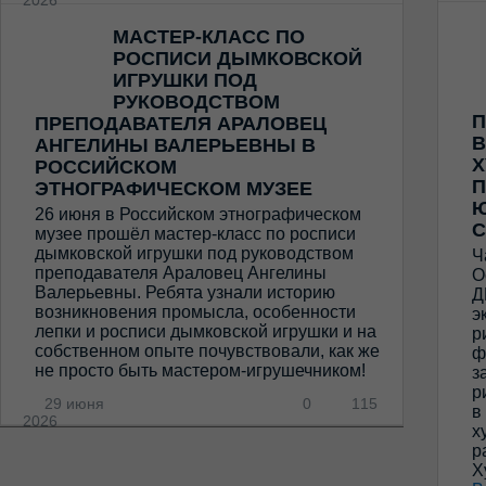
МАСТЕР-КЛАСС ПО
РОСПИСИ ДЫМКОВСКОЙ
ИГРУШКИ ПОД
РУКОВОДСТВОМ
П
ПРЕПОДАВАТЕЛЯ АРАЛОВЕЦ
В
АНГЕЛИНЫ ВАЛЕРЬЕВНЫ В
Х
РОССИЙСКОМ
П
ЭТНОГРАФИЧЕСКОМ МУЗЕЕ
Ю
26 июня в Российском этнографическом
С
музее прошёл мастер-класс по росписи
дымковской игрушки под руководством
Ч
преподавателя Араловец Ангелины
О
Валерьевны. Ребята узнали историю
Д
возникновения промысла, особенности
э
лепки и росписи дымковской игрушки и на
р
собственном опыте почувствовали, как же
ф
не просто быть мастером-игрушечником!
з
р
29 июня
0
115
в
2026
х
р
Х