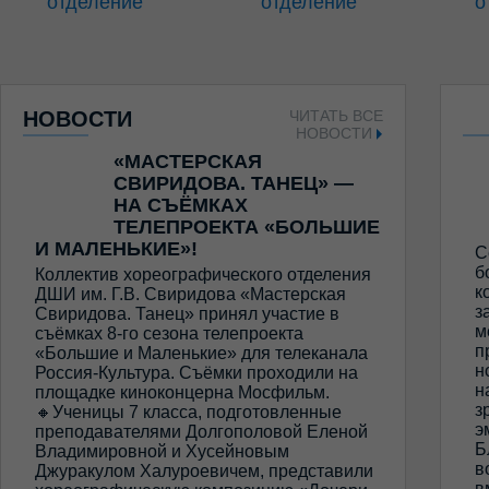
отделение
отделение
о
НОВОСТИ
ЧИТАТЬ ВСЕ
НОВОСТИ
«МАСТЕРСКАЯ
СВИРИДОВА. ТАНЕЦ» —
НА СЪЁМКАХ
ТЕЛЕПРОЕКТА «БОЛЬШИЕ
И МАЛЕНЬКИЕ»!
С
б
Коллектив хореографического отделения
к
ДШИ им. Г.В. Свиридова «Мастерская
з
Свиридова. Танец» принял участие в
м
съёмках 8-го сезона телепроекта
п
«Большие и Маленькие» для телеканала
н
Россия-Культура. Съёмки проходили на
н
площадке киноконцерна Мосфильм.
з
🔸Ученицы 7 класса, подготовленные
э
преподавателями Долгополовой Еленой
Б
Владимировной и Хусейновым
в
Джуракулом Халуроевичем, представили
в