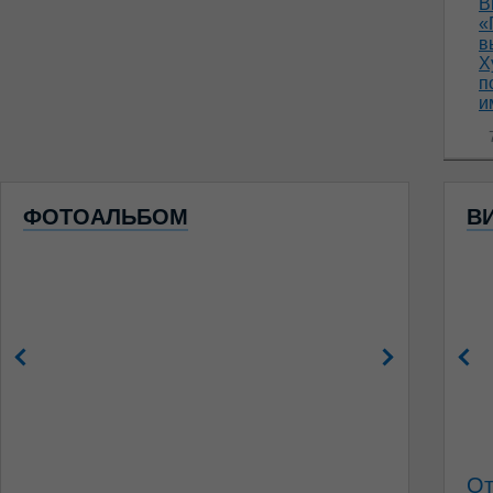
В
«
в
Х
п
и
7
ФОТОАЛЬБОМ
В
От