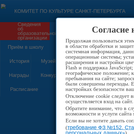
КОМИТЕТ ПО КУЛЬТУРЕ САНКТ-ПЕТЕРБУРГА
Сведения
Согласие 
об
Форма обратной связи
образовательной
организации
Продолжая пользоваться этим
в области обработки и защит
Приём в школу
системная информация, данны
операционные системы; уста
История
Музей
расширения и настройки цвет
Flash и поддержка JavaScrip
географическое положение; 
Награды
Конкурсы
пребывания на сайте; запрос
были совершены переходы. Ес
настройках безопасности ваш
Расписание
Отключение cookie следует в
осуществляется вход на сайт.
Обратите внимание, что в сл
возможности и услуги сайта 
Если вы не хотите давать со
(
требование ФЗ №152. Стат
персональных данных»
)