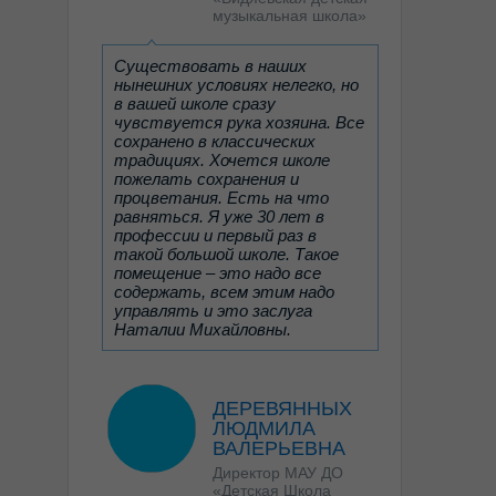
музыкальную школу.
музыкальная школа»
Дочь прошла вступительные
испытания и поступила в
Санкт-Петербургскую
Существовать в наших
детскую школу искусств
нынешних условиях нелегко, но
им.Г.В.Свиридова на хоровое
в вашей школе сразу
отделение.
чувствуется рука хозяина. Все
И вот началась жизнь, в
сохранено в классических
которую она окунулась с
традициях. Хочется школе
головой. На занятия она всегда
пожелать сохранения и
идет с огромной радостью.
процветания. Есть на что
Никогда, на протяжении уже 7
равняться. Я уже 30 лет в
лет обучения, не ходила
профессии и первый раз в
неподготовленной, потому что
такой большой школе. Такое
обожает все предметы, любит
помещение – это надо все
своих преподавателей и не
содержать, всем этим надо
хочет их подвести. Педагоги,
управлять и это заслуга
которые всё это время были у
Наталии Михайловны.
ребенка заслуживают только
самой высочайшей оценки, они
бесподобны. Это Ефлеева
Татьяна Борисовна, Куликова
ДЕРЕВЯННЫХ
Наталья Олеговна, Рыбакова
ЛЮДМИЛА
Екатерина Владимировна,
ВАЛЕРЬЕВНА
Хачикян Елена Ашотовна,
Виноградова Ольга
Директор МАУ ДО
Александровна. Время на
«Детская Школа