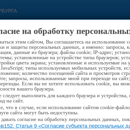
РБУРГА
с 11.00 до 19.00
(812) 
ласие на обработку персональны
зи
Контакты
8-921-
194352, Санкт-Петербург, пр.Просвеще
аться этим сайтом, Вы соглашаетесь на использование c
ки и защиты персональных данных, а именно: запросы, ка
стория
Музей
Награды
Конкурсы
Распи
ция, данные из браузера; файлы cookie; IP-адрес; устан
темы; установленные на устройстве типы браузеров; уст
ройки цвета экрана; установленные и используемые на у
 JavaScript; типы используемых мобильных устройств, е
оложение; количество посещений сайта и просмотров стр
те; запросы, использованные мной при переходе на сайт
ялся отчетный концерт фортепианного отдела
реходы. Если вы не хотите использовать cookie, вы мож
сности вашего браузера.
 следует выполнить для каждого браузера и устройства,
од на сайт.
ЫЙ КОНЦЕРТ
, что в случае, если использование сайтом cookie-файл
уги сайта могут быть недоступны.
ТДЕЛА
 давать согласие на обработку персональных данных, пок
№152. Статья 9 «Согласие субъекта персональных да