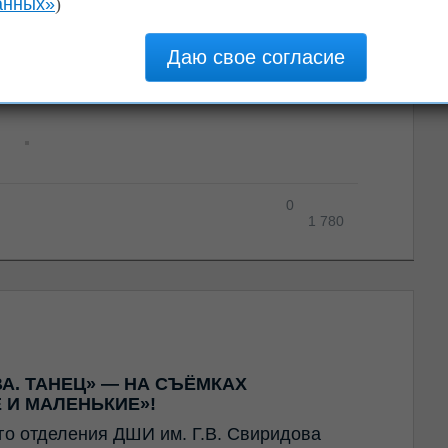
анных»
)
нтре Елены Образцовой состоялся
отдела.
их преподавателей и родителей с этим
и!
0
1 780
А. ТАНЕЦ» — НА СЪЁМКАХ
 И МАЛЕНЬКИЕ»!
го отделения ДШИ им. Г.В. Свиридова