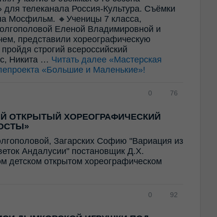
 для телеканала Россия-Культура. Съёмки
а Мосфильм. 🔸Ученицы 7 класса,
олгополовой Еленой Владимировной и
ем, представили хореографическую
 пройдя строгий всероссийский
ес, Никита …
Читать далее
«Мастерская
лепроекта «Большие и Маленькие»!
0
76
ИЙ ОТКРЫТЫЙ ХОРЕОГРАФИЧЕСКИЙ
ОСТЫ»
олгополовой, Загарских Софию "Вариация из
Цветок Андалусии" постановщик Д.Х.
ом детском открытом хореографическом
0
92