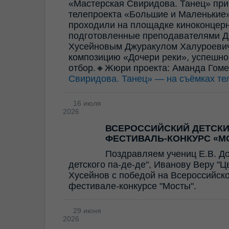
«Мастерская Свиридова. Танец» прин
телепроекта «Большие и Маленькие»
проходили на площадке киноконцерн
подготовленные преподавателями Д
Хусейновым Джуракулом Халуроевич
композицию «Дочери реки», успешно
отбор.🔸Жюри проекта: Аманда Гом
Свиридова. Танец» — на съёмках те
16 июля
2026
ВСЕРОССИЙСКИЙ ДЕТСК
ФЕСТИВАЛЬ-КОНКУРС «М
Поздравляем учениц Е.В. Д
детского па-де-де", Иванову Веру "
Хусейнов с победой на Всероссийск
фестивале-конкурсе "Мосты".
29 июня
2026