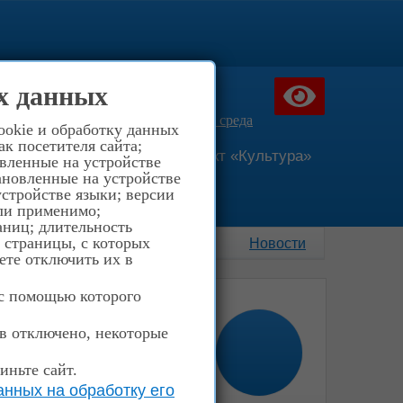
516-40-03
х данных
957-94-66
ния д.40
Доступная среда
ookie и обработку данных
к посетителя сайта;
сание
Национальный проект «Культура»
овленные на устройстве
ановленные на устройстве
стройстве языки; версии
сли применимо;
аниц; длительность
; страницы, с которых
Новости
ете отключить их в
 с помощью которого
ов отключено, некоторые
иньте сайт.
нных на обработку его