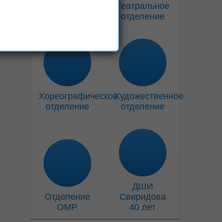
Музыкальное
Театральное
отделение
отделение
Хореографическое
Художественное
отделение
отделение
ДШИ
Отделение
Свиридова
ОМР
40 лет