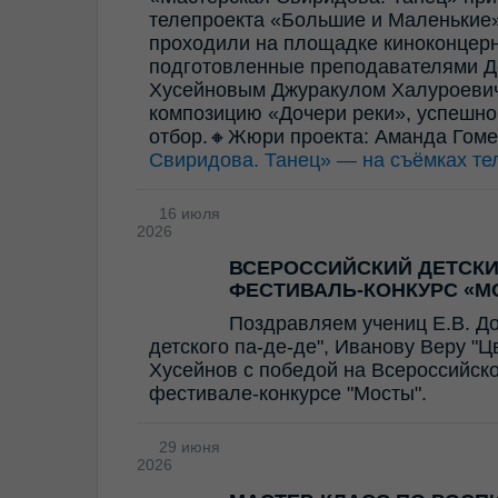
телепроекта «Большие и Маленькие»
проходили на площадке киноконцерн
подготовленные преподавателями Д
Хусейновым Джуракулом Халуроевич
композицию «Дочери реки», успешно
отбор.🔸Жюри проекта: Аманда Гом
Свиридова. Танец» — на съёмках те
16 июля
2026
ВСЕРОССИЙСКИЙ ДЕТСК
ФЕСТИВАЛЬ-КОНКУРС «М
Поздравляем учениц Е.В. Д
детского па-де-де", Иванову Веру "
Хусейнов с победой на Всероссийск
фестивале-конкурсе "Мосты".
29 июня
2026