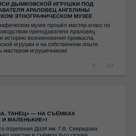
ИСИ ДЫМКОВСКОЙ ИГРУШКИ ПОД
АВАТЕЛЯ АРАЛОВЕЦ АНГЕЛИНЫ
СКОМ ЭТНОГРАФИЧЕСКОМ МУЗЕЕ
рафическом музее прошёл мастер-класс по
ководством преподавателя Араловец
и историю возникновения промысла,
ской игрушки и на собственном опыте
ть мастером-игрушечником!
0
112
А. ТАНЕЦ» — НА СЪЁМКАХ
 И МАЛЕНЬКИЕ»!
го отделения ДШИ им. Г.В. Свиридова
ял участие в съёмках 8-го сезона