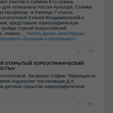
ял участие в съёмках 8-го сезона
 для телеканала Россия-Культура. Съёмки
а Мосфильм. 🔸Ученицы 7 класса,
олгополовой Еленой Владимировной и
ем, представили хореографическую
 пройдя строгий всероссийский
ес, Никита …
Читать далее
«Мастерская
лепроекта «Большие и Маленькие»!
0
76
ИЙ ОТКРЫТЫЙ ХОРЕОГРАФИЧЕСКИЙ
ОСТЫ»
олгополовой, Загарских Софию "Вариация из
Цветок Андалусии" постановщик Д.Х.
ом детском открытом хореографическом
0
92