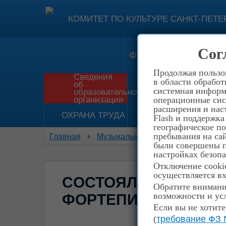
КОМИТЕТ ПО КУЛЬТУРЕ САНКТ-ПЕТЕ
Сог
Форма обратной свя
Продолжая пользов
Сведения
в области обработ
об
Приём в школу
И
системная информа
образовательной
организации
операционные сис
расширения и наст
ОХРАНА ТРУДА
НЕТ КОРРУПЦИИ!
Flash и поддержка
географическое п
пребывания на сай
Главная
Музыкальное отделение
Cосто
были совершены пе
настройках безопа
Отключение cookie
осуществляется вх
CОСТОЯЛСЯ ОТЧЕТН
Обратите внимание
возможности и усл
ФОРТЕПИАННОГО О
Если вы не хотите
(
требование ФЗ 