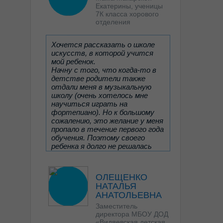
Екатерины, ученицы
7К класса хорового
отделения
Хочется рассказать о школе
искусств, в которой учится
мой ребенок.
Начну с того, что когда-то в
детстве родители также
отдали меня в музыкальную
школу (очень хотелось мне
научиться играть на
фортепиано). Но к большому
сожалению, это желание у меня
пропало в течение первого года
обучения. Поэтому своего
ребенка я долго не решалась
записать в музыкальную школу,
несмотря на её большое
желание заниматься музыкой.
ОЛЕЩЕНКО
Читать отзыв целиком
НАТАЛЬЯ
Дочь занималась с
АНАТОЛЬЕВНА
репетитором, пока
Заместитель
преподаватель всё-таки не
директора МБОУ ДОД
посоветовала пойти ей в
«Видяевская детская