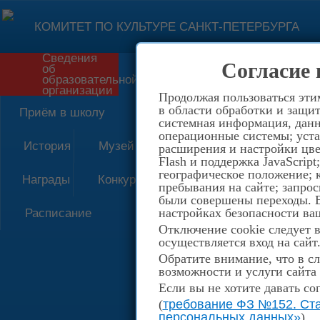
КОМИТЕТ ПО КУЛЬТУРЕ САНКТ-ПЕТЕРБУРГА
Сведения
Согласие 
об
Форма обратной связи
образовательной
организации
Продолжая пользоваться эти
в области обработки и защит
Приём в школу
системная информация, данны
операционные системы; уста
История
Музей
расширения и настройки цве
Flash и поддержка JavaScrip
географическое положение; 
Награды
Конкурсы
пребывания на сайте; запрос
были совершены переходы. Е
настройках безопасности ваш
Расписание
Отключение cookie следует 
осуществляется вход на сайт
Обратите внимание, что в сл
возможности и услуги сайта
Если вы не хотите давать со
(
требование ФЗ №152. Ста
персональных данных»
)