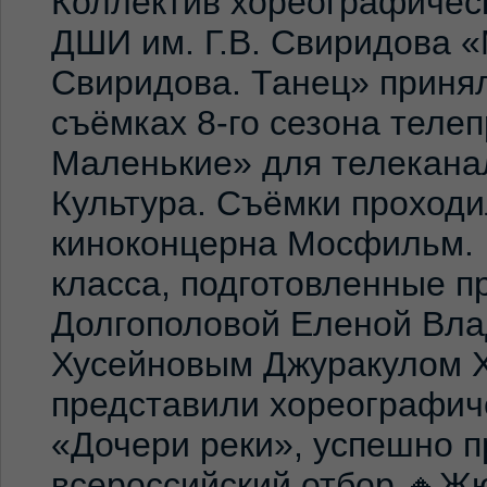
Коллектив хореографичес
ДШИ им. Г.В. Свиридова 
Свиридова. Танец» принял
съёмках 8-го сезона теле
Маленькие» для телекана
Культура. Съёмки проход
киноконцерна Мосфильм. 
класса, подготовленные 
Долгополовой Еленой Вла
Хусейновым Джуракулом 
представили хореографич
«Дочери реки», успешно п
всероссийский отбор.🔸Жю