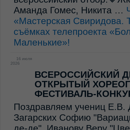
Аманда Гомес, Никита …
«Мастерская Свиридова. 
съёмках телепроекта «Бо
Маленькие»!
16 июля
2026
ВСЕРОССИЙСКИЙ Д
ОТКРЫТЫЙ ХОРЕО
ФЕСТИВАЛЬ-КОНКУ
Поздравляем учениц Е.В. 
Загарских Софию "Вариаци
де-де", Иванову Веру "Цв