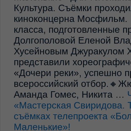
Культура. Съёмки проход
киноконцерна Мосфильм. 
класса, подготовленные 
Долгополовой Еленой Вла
Хусейновым Джуракулом 
представили хореографич
«Дочери реки», успешно п
всероссийский отбор.🔸Жю
Аманда Гомес, Никита …
«Мастерская Свиридова. 
съёмках телепроекта «Бо
Маленькие»!