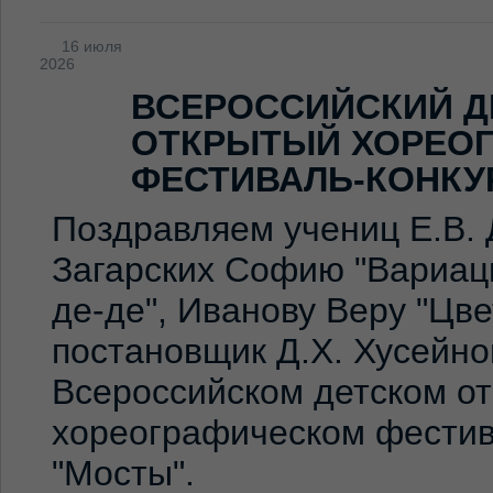
16 июля
2026
ВСЕРОССИЙСКИЙ Д
ОТКРЫТЫЙ ХОРЕО
ФЕСТИВАЛЬ-КОНКУ
Поздравляем учениц Е.В. 
Загарских Софию "Вариаци
де-де", Иванову Веру "Цв
постановщик Д.Х. Хусейно
Всероссийском детском о
хореографическом фестив
"Мосты".