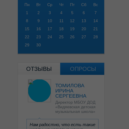
Пн
Вт
Ср
Чт
Пт
Сб
Вс
1
2
3
4
5
6
7
8
9
10
11
12
13
14
15
16
17
18
19
20
21
22
23
24
25
26
27
28
29
30
ОТЗЫВЫ
ОПРОСЫ
ТОМИЛОВА
ИРИНА
СЕРГЕЕВНА
Директор МБОУ ДОД
«Видяевская детская
музыкальная школа»
Нам радостно, что есть такие