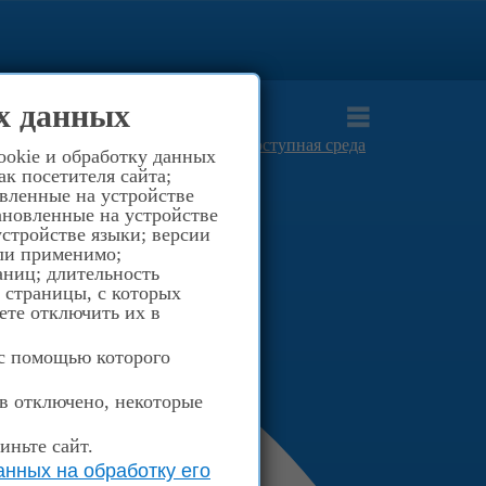
0
(812) 516-40-03
х данных
8-921-957-94-66
Просвещения д.40
Доступная среда
ookie и обработку данных
к посетителя сайта;
овленные на устройстве
ановленные на устройстве
стройстве языки; версии
сли применимо;
аниц; длительность
; страницы, с которых
ете отключить их в
 с помощью которого
ов отключено, некоторые
иньте сайт.
нных на обработку его