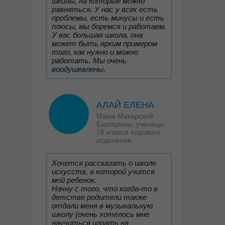
школы, на которые можно
равняться. У нас у всех есть
проблемы, есть минусы и есть
плюсы, мы боремся и работаем.
У вас большая школа, она
Смотреть
Смот
может быть ярким примером
того, как нужно и можно
работать. Мы очень
воодушевлены.
АЛАЙ ЕЛЕНА
Мама Макарской
Екатерины, ученицы
7К класса хорового
отделения
Хочется рассказать о школе
искусств, в которой учится
мой ребенок.
Начну с того, что когда-то в
детстве родители также
отдали меня в музыкальную
школу (очень хотелось мне
научиться играть на