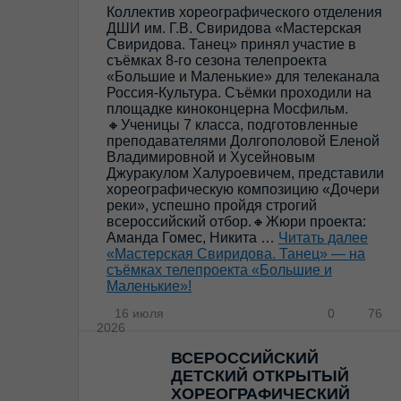
Коллектив хореографического отделения
ДШИ им. Г.В. Свиридова «Мастерская
Свиридова. Танец» принял участие в
съёмках 8-го сезона телепроекта
«Большие и Маленькие» для телеканала
Россия-Культура. Съёмки проходили на
площадке киноконцерна Мосфильм.
🔸Ученицы 7 класса, подготовленные
преподавателями Долгополовой Еленой
Владимировной и Хусейновым
Джуракулом Халуроевичем, представили
хореографическую композицию «Дочери
реки», успешно пройдя строгий
всероссийский отбор.🔸Жюри проекта:
Аманда Гомес, Никита …
Читать далее
«Мастерская Свиридова. Танец» — на
съёмках телепроекта «Большие и
Маленькие»!
16 июля
0
76
2026
ВСЕРОССИЙСКИЙ
ДЕТСКИЙ ОТКРЫТЫЙ
ХОРЕОГРАФИЧЕСКИЙ