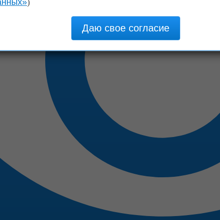
анных»
)