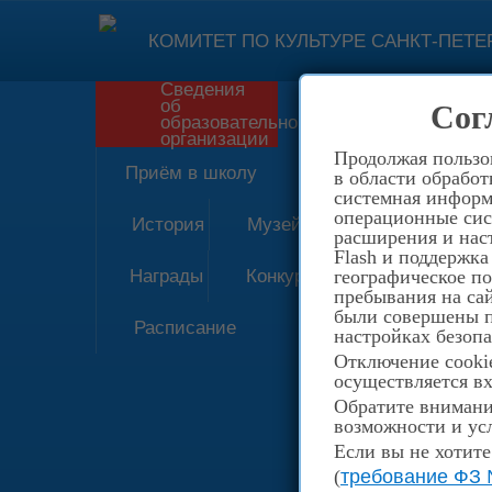
КОМИТЕТ ПО КУЛЬТУРЕ САНКТ-ПЕТЕ
Сведения
об
Сог
Форма обратн
образовательной
организации
Продолжая пользов
Приём в школу
в области обработ
системная информа
операционные сис
История
Музей
расширения и наст
Flash и поддержка
Награды
Конкурсы
географическое п
пребывания на сай
были совершены пе
Расписание
настройках безопа
Отключение cookie
осуществляется вх
Обратите внимание
возможности и усл
Если вы не хотите
(
требование ФЗ 