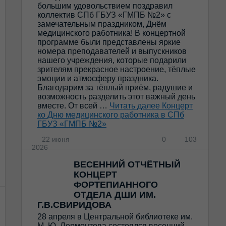
большим удовольствием поздравил
коллектив СПб ГБУЗ «ГМПБ №2» с
замечательным праздником, Днём
медицинского работника! В концертной
программе были представлены яркие
номера преподавателей и выпускников
нашего учреждения, которые подарили
зрителям прекрасное настроение, тёплые
эмоции и атмосферу праздника.
Благодарим за тёплый приём, радушие и
возможность разделить этот важный день
вместе. От всей …
Читать далее
Концерт
ко Дню медицинского работника в СПб
ГБУЗ «ГМПБ №2»
22 июня
0
103
2026
ВЕСЕННИЙ ОТЧЁТНЫЙ
КОНЦЕРТ
ФОРТЕПИАННОГО
ОТДЕЛА ДШИ ИМ.
Г.В.СВИРИДОВА
28 апреля в Центральной библиотеке им.
М. Ю. Лермонтова состоялся весенний