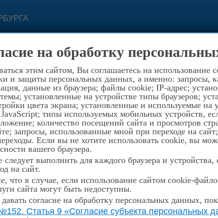
РБУРГА
с 11.00 до 19.0
ласие на обработку персональны
ой связи
Контакты
194352, Санкт-Петербург, пр.
аться этим сайтом, Вы соглашаетесь на использование c
ки и защиты персональных данных, а именно: запросы, ка
ция, данные из браузера; файлы cookie; IP-адрес; устан
темы; установленные на устройстве типы браузеров; уст
ройки цвета экрана; установленные и используемые на у
 JavaScript; типы используемых мобильных устройств, е
оложение; количество посещений сайта и просмотров стр
те; запросы, использованные мной при переходе на сайт
реходы. Если вы не хотите использовать cookie, вы мож
сности вашего браузера.
 следует выполнить для каждого браузера и устройства,
од на сайт.
, что в случае, если использование сайтом cookie-файл
уги сайта могут быть недоступны.
 давать согласие на обработку персональных данных, пок
№152. Статья 9 «Согласие субъекта персональных да