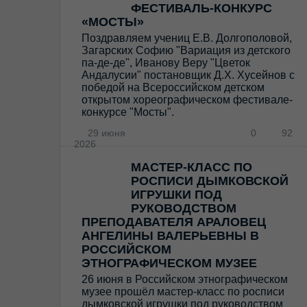
ФЕСТИВАЛЬ-КОНКУРС
«МОСТЫ»
Поздравляем учениц Е.В. Долгополовой,
Загарских Софию "Вариация из детского
па-де-де", Иванову Веру "Цветок
Андалусии" постановщик Д.Х. Хусейнов с
победой на Всероссийском детском
открытом хореографическом фестивале-
конкурсе "Мосты".
29 июня
0
92
2026
МАСТЕР-КЛАСС ПО
РОСПИСИ ДЫМКОВСКОЙ
ИГРУШКИ ПОД
РУКОВОДСТВОМ
ПРЕПОДАВАТЕЛЯ АРАЛОВЕЦ
АНГЕЛИНЫ ВАЛЕРЬЕВНЫ В
РОССИЙСКОМ
ЭТНОГРАФИЧЕСКОМ МУЗЕЕ
26 июня в Российском этнографическом
музее прошёл мастер-класс по росписи
дымковской игрушки под руководством