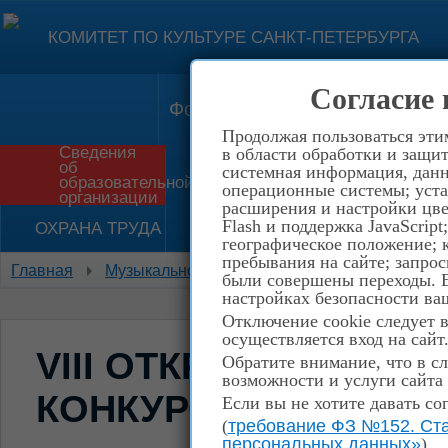
КОМИТЕТ ПО КУЛЬТУРЕ САНКТ-ПЕТЕРБУРГА
Согласие 
Форма обратной связи
Конт
Продолжая пользоваться эти
Сведения
в области обработки и защит
об
системная информация, данны
Приём в школу
История
образовательной
операционные системы; уста
организации
расширения и настройки цве
Flash и поддержка JavaScrip
ОХРАНА ТРУДА
НЕТ КОРРУПЦИИ!
географическое положение; 
пребывания на сайте; запрос
Главная
Музыкальное отделение
VIII открытый го
были совершены переходы. Е
настройках безопасности ваш
Отключение cookie следует 
осуществляется вход на сайт
VIII ОТКРЫТЫЙ ГОР
Обратите внимание, что в сл
возможности и услуги сайта
КОНКУРС ИМ. Ю.А. 
Если вы не хотите давать со
(
требование ФЗ №152. Ста
персональных данных»
)