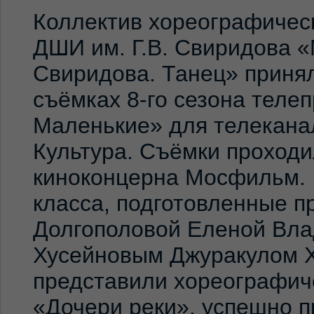
Коллектив хореографичес
ДШИ им. Г.В. Свиридова 
Свиридова. Танец» принял
съёмках 8-го сезона теле
Маленькие» для телекана
Культура. Съёмки проход
киноконцерна Мосфильм. 
класса, подготовленные 
Долгополовой Еленой Вла
Хусейновым Джуракулом 
представили хореографич
«Дочери реки», успешно п