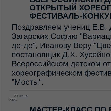
ОТКРЫТЫЙ ХОРЕО
ФЕСТИВАЛЬ-КОНКУ
Поздравляем учениц Е.В. 
Загарских Софию "Вариаци
де-де", Иванову Веру "Цв
постановщик Д.Х. Хусейно
Всероссийском детском о
хореографическом фестив
"Мосты".
29 июня
2026
МАСТЕР-КЛАСС ПО