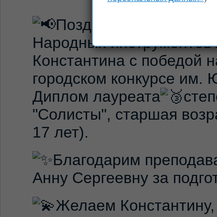
Поздравляем учащего
Народных инструментов
Константина с победой на
городском конкурсе им.
Диплом лауреата
степ
"Солисты", старшая возр
17 лет).
Благодарим преподав
Анну Сергеевну за подго
Желаем Константину, 