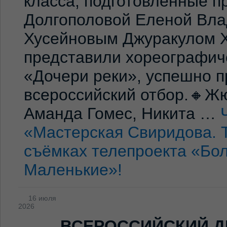
класса, подготовленные 
Долгополовой Еленой Вла
Хусейновым Джуракулом 
представили хореографич
«Дочери реки», успешно п
всероссийский отбор.🔸Жю
Аманда Гомес, Никита …
«Мастерская Свиридова. 
съёмках телепроекта «Бо
Маленькие»!
16 июля
2026
ВСЕРОССИЙСКИЙ Д