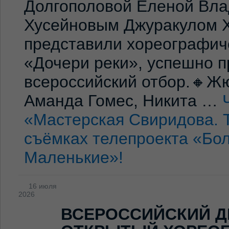
Долгополовой Еленой Вла
Хусейновым Джуракулом 
представили хореографич
«Дочери реки», успешно п
всероссийский отбор.🔸Жю
Аманда Гомес, Никита …
«Мастерская Свиридова. 
съёмках телепроекта «Бо
Маленькие»!
16 июля
2026
ВСЕРОССИЙСКИЙ Д