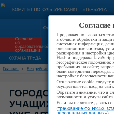
КОМИТЕТ ПО КУЛЬТУРЕ САНКТ-ПЕТЕРБУРГА
Согласие 
Форма обратной связи
Конт
Продолжая пользоваться эти
Сведения
в области обработки и защит
об
системная информация, данны
Приём в школу
История
образовательной
операционные системы; уста
организации
расширения и настройки цве
Flash и поддержка JavaScrip
ОХРАНА ТРУДА
НЕТ КОРРУПЦИИ!
географическое положение; 
пребывания на сайте; запрос
Главная
Без рубрики
Городской фестиваль-смотр
были совершены переходы. Е
настройках безопасности ваш
Отключение cookie следует 
осуществляется вход на сайт
ГОРОДСКОЙ ФЕСТИВ
Обратите внимание, что в сл
возможности и услуги сайта
УЧАЩИХСЯ МЛАДШИХ
Если вы не хотите давать со
(
требование ФЗ №152. Ста
персональных данных»
)