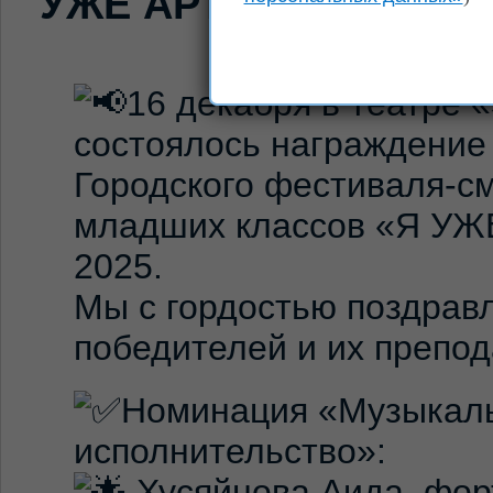
УЖЕ АРТИСТ!» — 202
16 декабря в театре 
состоялось награждение
Городского фестиваля-с
младших классов «Я УЖ
2025.
Мы с гордостью поздрав
победителей и их препод
Номинация «Музыкал
исполнительство»:
Хусяйнова Аида, фор