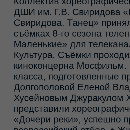
Коллектив хореографичес
ДШИ им. Г.В. Свиридова 
Свиридова. Танец» принял
съёмках 8-го сезона теле
Маленькие» для телекана
Культура. Съёмки проход
киноконцерна Мосфильм. 
класса, подготовленные 
Долгополовой Еленой Вла
Хусейновым Джуракулом 
представили хореографич
«Дочери реки», успешно п