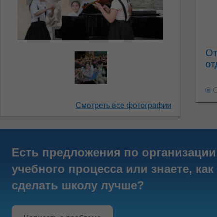
От
от
Смотреть все фотографии
Есть предложения по организации
учебного процесса или знаете, как
сделать школу лучше?