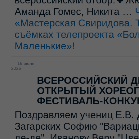
всероссийский отбор.🔸Жю
Аманда Гомес, Никита …
«Мастерская Свиридова. 
съёмках телепроекта «Бо
Маленькие»!
16 июля
2026
ВСЕРОССИЙСКИЙ Д
ОТКРЫТЫЙ ХОРЕО
ФЕСТИВАЛЬ-КОНКУ
Поздравляем учениц Е.В. 
Загарских Софию "Вариаци
де-де", Иванову Веру "Цв