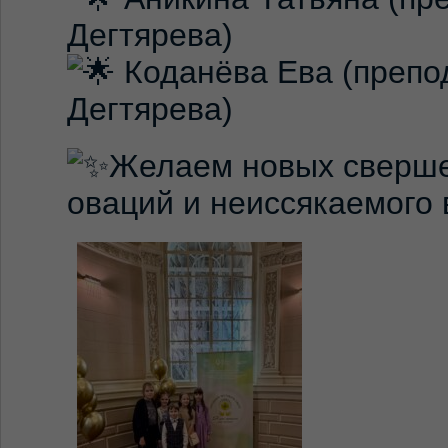
Дегтярева)
Коданёва Ева (препо
Дегтярева)
Желаем новых сверше
оваций и неиссякаемого 