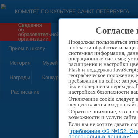
КОМИТЕТ ПО КУЛЬТУРЕ САНКТ-ПЕТЕРБУРГА
Сведения
Согласие 
об
Форма обратной связи
образовательной
организации
Продолжая пользоваться эти
в области обработки и защит
Приём в школу
системная информация, данны
операционные системы; уста
История
Музей
расширения и настройки цве
Flash и поддержка JavaScrip
географическое положение; 
Награды
Конкурсы
пребывания на сайте; запрос
были совершены переходы. Е
настройках безопасности ваш
Расписание
Отключение cookie следует 
осуществляется вход на сайт
Обратите внимание, что в сл
возможности и услуги сайта
Если вы не хотите давать со
(
требование ФЗ №152. Ста
персональных данных»
)