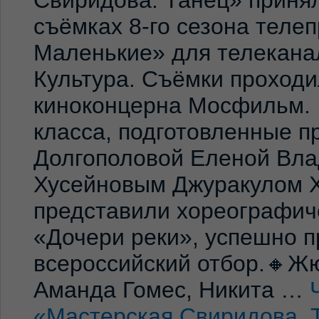
съёмках 8-го сезона теле
Маленькие» для телекана
Культура. Съёмки проход
киноконцерна Мосфильм. 
класса, подготовленные 
Долгополовой Еленой Вла
Хусейновым Джуракулом 
представили хореографич
«Дочери реки», успешно п
всероссийский отбор.🔸Жю
Аманда Гомес, Никита …
«Мастерская Свиридова. 