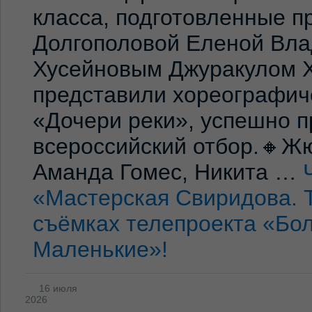
класса, подготовленные 
Долгополовой Еленой Вла
Хусейновым Джуракулом 
представили хореографич
«Дочери реки», успешно п
всероссийский отбор.🔸Жю
Аманда Гомес, Никита …
«Мастерская Свиридова. 
съёмках телепроекта «Бо
Маленькие»!
16 июля
2026