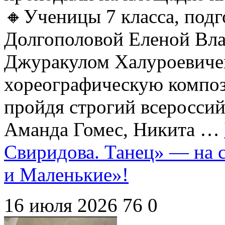
🔸Ученицы 7 класса, под
Долгополовой Еленой Вл
Джуракулом Халуроевиче
хореографическую компо
пройдя строгий всеросси
Аманда Гомес, Никита …
Свиридова. Танец» — на 
и Маленькие»!
16 июля 2026
76
0