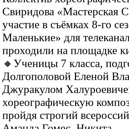
Свиридова «Мастерская С
участие в съёмках 8-го се
Маленькие» для телеканал
проходили на площадке 
🔸Ученицы 7 класса, под
Долгополовой Еленой Вл
Джуракулом Халуроевиче
хореографическую компо
пройдя строгий всеросси
Аманда Гомес, Никита …