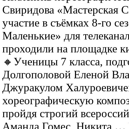
Свиридова «Мастерская С
участие в съёмках 8-го се
Маленькие» для телеканал
проходили на площадке 
🔸Ученицы 7 класса, под
Долгополовой Еленой Вл
Джуракулом Халуроевиче
хореографическую компо
пройдя строгий всеросси
Аманда Гомес, Никита …