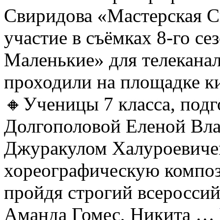
Свиридова «Мастерская С
участие в съёмках 8-го се
Маленькие» для телеканал
проходили на площадке 
🔸Ученицы 7 класса, под
Долгополовой Еленой Вл
Джуракулом Халуроевиче
хореографическую компо
пройдя строгий всеросси
Аманда Гомес, Никита …