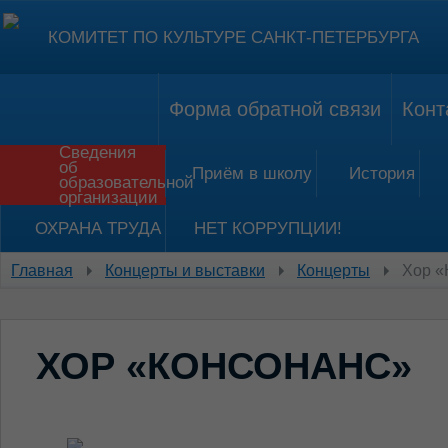
КОМИТЕТ ПО КУЛЬТУРЕ САНКТ-ПЕТЕРБУРГА
Форма обратной связи
Конт
Сведения
об
Приём в школу
История
образовательной
организации
ОХРАНА ТРУДА
НЕТ КОРРУПЦИИ!
Главная
Концерты и выставки
Концерты
Хор «
ХОР «КОНСОНАНС»