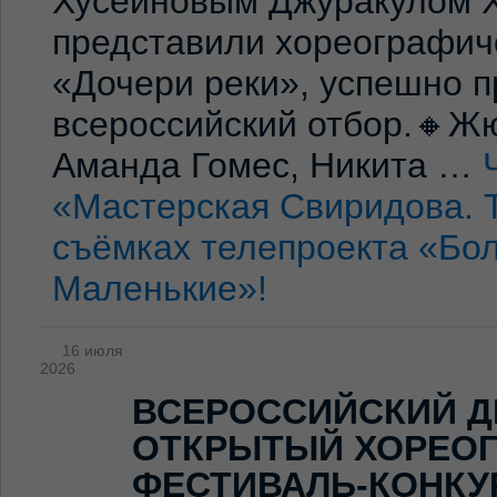
Хусейновым Джуракулом 
представили хореографич
«Дочери реки», успешно п
всероссийский отбор.🔸Жю
Аманда Гомес, Никита …
«Мастерская Свиридова. 
съёмках телепроекта «Бо
Маленькие»!
16 июля
2026
ВСЕРОССИЙСКИЙ Д
ОТКРЫТЫЙ ХОРЕО
ФЕСТИВАЛЬ-КОНКУ