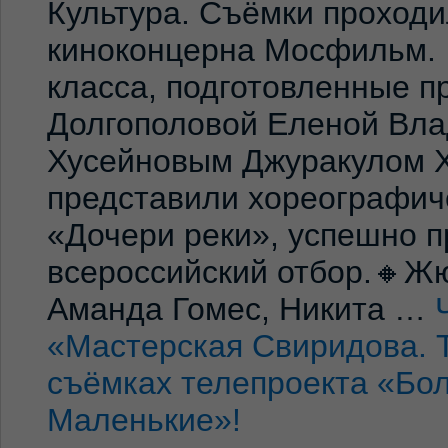
Культура. Съёмки проход
киноконцерна Мосфильм. 
класса, подготовленные 
Долгополовой Еленой Вла
Хусейновым Джуракулом 
представили хореографич
«Дочери реки», успешно п
всероссийский отбор.🔸Жю
Аманда Гомес, Никита …
«Мастерская Свиридова. 
съёмках телепроекта «Бо
Маленькие»!