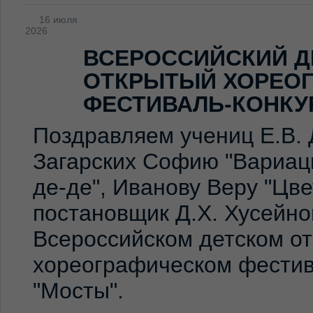
16 июля
2026
ВСЕРОССИЙСКИЙ Д
ОТКРЫТЫЙ ХОРЕО
ФЕСТИВАЛЬ-КОНКУ
Поздравляем учениц Е.В. 
Загарских Софию "Вариаци
де-де", Иванову Веру "Цв
постановщик Д.Х. Хусейно
Всероссийском детском о
хореографическом фестив
"Мосты".