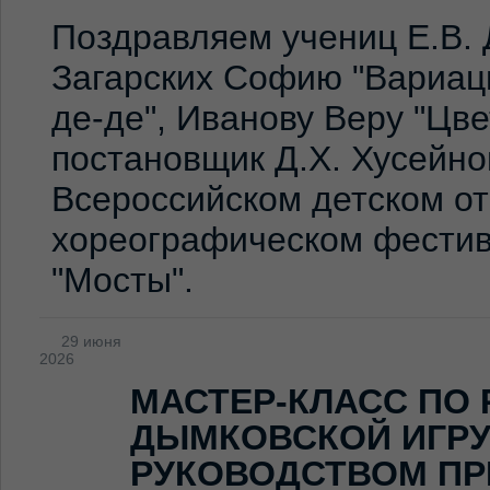
Поздравляем учениц Е.В. 
Загарских Софию "Вариаци
де-де", Иванову Веру "Цв
постановщик Д.Х. Хусейно
Всероссийском детском о
хореографическом фестив
"Мосты".
29 июня
2026
МАСТЕР-КЛАСС ПО
ДЫМКОВСКОЙ ИГР
РУКОВОДСТВОМ ПР