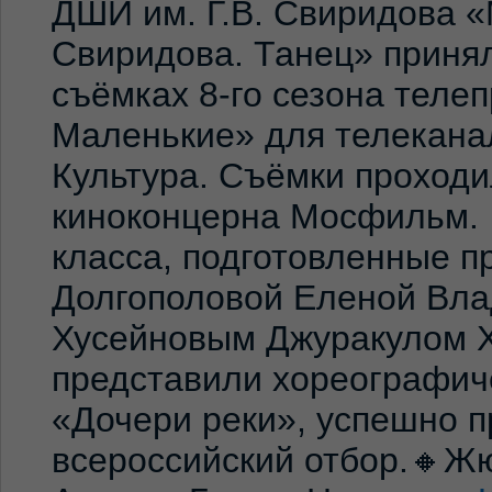
ДШИ им. Г.В. Свиридова 
Свиридова. Танец» принял
съёмках 8-го сезона теле
Маленькие» для телекана
Культура. Съёмки проход
киноконцерна Мосфильм. 
класса, подготовленные 
Долгополовой Еленой Вла
Хусейновым Джуракулом 
представили хореографич
«Дочери реки», успешно п
всероссийский отбор.🔸Жю