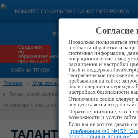
КОМИТЕТ ПО КУЛЬТУРЕ САНКТ-ПЕТЕРБУРГА
Согласие 
Форма обратной связи
Конт
Продолжая пользоваться эти
Сведения
в области обработки и защит
об
системная информация, данны
Приём в школу
История
образовательной
операционные системы; уста
организации
расширения и настройки цве
Flash и поддержка JavaScrip
ОХРАНА ТРУДА
НЕТ КОРРУПЦИИ!
географическое положение; 
пребывания на сайте; запрос
Главная
Музыкальное отделение
Народный отдел
были совершены переходы. Е
настройках безопасности ваш
Талантливый лауреат II Всероссийского конкурса имен
Отключение cookie следует 
осуществляется вход на сайт
Владимира Спивакова покоряет большие сцены Москвы!
Обратите внимание, что в сл
возможности и услуги сайта
Если вы не хотите давать со
ТАЛАНТЛИВЫЙ ЛАУРЕ
(
требование ФЗ №152. Ста
персональных данных»
)