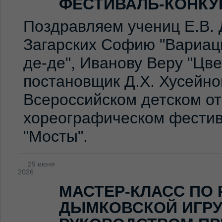
ФЕСТИВАЛЬ-КОНКУ
Поздравляем учениц Е.В. 
Загарских Софию "Вариаци
де-де", Иванову Веру "Цв
постановщик Д.Х. Хусейно
Всероссийском детском о
хореографическом фестив
"Мосты".
29 июня
2026
МАСТЕР-КЛАСС ПО
ДЫМКОВСКОЙ ИГР