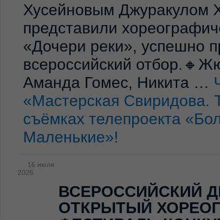
Хусейновым Джуракулом 
представили хореографич
«Дочери реки», успешно п
всероссийский отбор.🔸Жю
Аманда Гомес, Никита …
«Мастерская Свиридова. 
съёмках телепроекта «Бо
Маленькие»!
16 июля
2026
ВСЕРОССИЙСКИЙ Д
ОТКРЫТЫЙ ХОРЕО