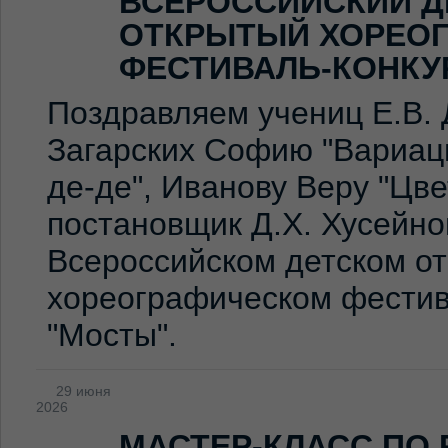
ВСЕРОССИЙСКИЙ Д
ОТКРЫТЫЙ ХОРЕО
ФЕСТИВАЛЬ-КОНКУ
Поздравляем учениц Е.В. 
Загарских Софию "Вариаци
де-де", Иванову Веру "Цв
постановщик Д.Х. Хусейно
Всероссийском детском о
хореографическом фестив
"Мосты".
29 июня
2026
МАСТЕР-КЛАСС ПО