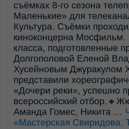
съёмках 8-го сезона теле
Маленькие» для телекана
Культура. Съёмки проход
киноконцерна Мосфильм. 
класса, подготовленные 
Долгополовой Еленой Вла
Хусейновым Джуракулом 
представили хореографич
«Дочери реки», успешно п
всероссийский отбор.🔸Жю
Аманда Гомес, Никита …
«Мастерская Свиридова. 