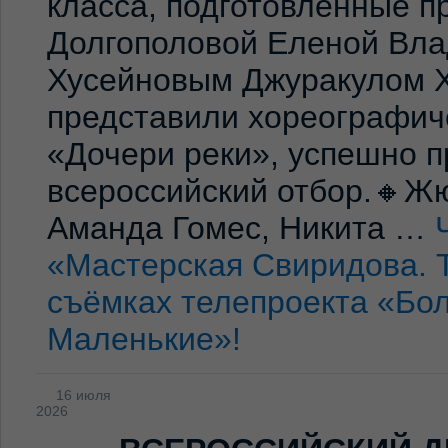
класса, подготовленные 
Долгополовой Еленой Вла
Хусейновым Джуракулом 
представили хореографич
«Дочери реки», успешно п
всероссийский отбор.🔸Жю
Аманда Гомес, Никита …
«Мастерская Свиридова. 
съёмках телепроекта «Бо
Маленькие»!
16 июля
2026