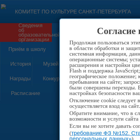
КОМИТЕТ ПО КУЛЬТУРЕ САНКТ-ПЕТЕРБУРГА
Сведения
Согласие 
об
Форма обратной связи
образовательной
организации
Продолжая пользоваться эти
в области обработки и защит
Приём в школу
системная информация, данны
операционные системы; уста
История
Музей
расширения и настройки цве
Flash и поддержка JavaScrip
географическое положение; 
Награды
Конкурсы
пребывания на сайте; запрос
были совершены переходы. Е
настройках безопасности ваш
Расписание
Отключение cookie следует 
осуществляется вход на сайт
Обратите внимание, что в сл
возможности и услуги сайта
Если вы не хотите давать со
(
требование ФЗ №152. Ста
персональных данных»
)