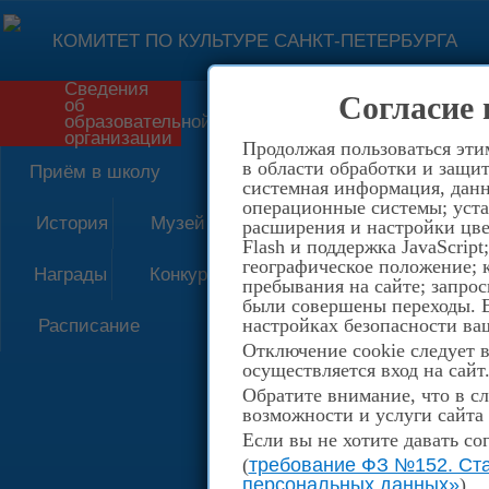
КОМИТЕТ ПО КУЛЬТУРЕ САНКТ-ПЕТЕРБУРГА
Сведения
Согласие 
об
Форма обратной связи
образовательной
организации
Продолжая пользоваться эти
в области обработки и защит
Приём в школу
системная информация, данны
операционные системы; уста
История
Музей
расширения и настройки цве
Flash и поддержка JavaScrip
географическое положение; 
Награды
Конкурсы
пребывания на сайте; запрос
были совершены переходы. Е
настройках безопасности ваш
Расписание
Отключение cookie следует 
осуществляется вход на сайт
Обратите внимание, что в сл
возможности и услуги сайта
Если вы не хотите давать со
(
требование ФЗ №152. Ста
персональных данных»
)