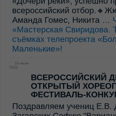
«Дочери реки», успешно п
всероссийский отбор.🔸Жю
Аманда Гомес, Никита …
«Мастерская Свиридова. 
съёмках телепроекта «Бо
Маленькие»!
16 июля
2026
ВСЕРОССИЙСКИЙ Д
ОТКРЫТЫЙ ХОРЕО
ФЕСТИВАЛЬ-КОНКУ
Поздравляем учениц Е.В. 
Загарских Софию "Вариаци