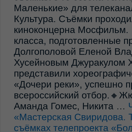
Маленькие» для телекана
Культура. Съёмки проход
киноконцерна Мосфильм. 
класса, подготовленные 
Долгополовой Еленой Вла
Хусейновым Джуракулом 
представили хореографич
«Дочери реки», успешно п
всероссийский отбор.🔸Жю
Аманда Гомес, Никита …
«Мастерская Свиридова. 
съёмках телепроекта «Бо