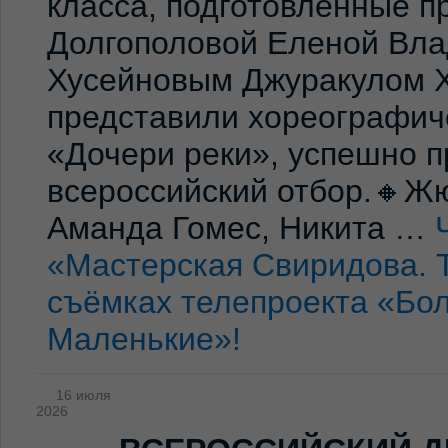
класса, подготовленные 
Долгополовой Еленой Вла
Хусейновым Джуракулом 
представили хореографич
«Дочери реки», успешно п
всероссийский отбор.🔸Жю
Аманда Гомес, Никита …
«Мастерская Свиридова. 
съёмках телепроекта «Бо
Маленькие»!
16 июля
2026