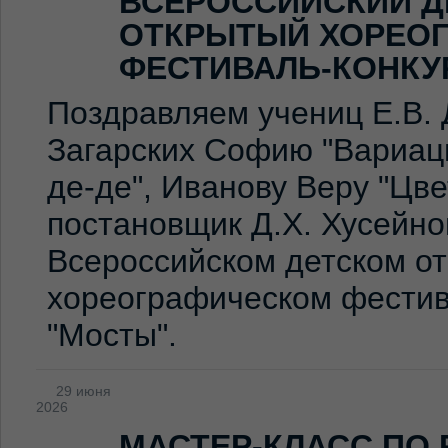
ВСЕРОССИЙСКИЙ Д
ОТКРЫТЫЙ ХОРЕО
ФЕСТИВАЛЬ-КОНКУ
Поздравляем учениц Е.В. 
Загарских Софию "Вариаци
де-де", Иванову Веру "Цв
постановщик Д.Х. Хусейно
Всероссийском детском о
хореографическом фестив
"Мосты".
29 июня
2026
МАСТЕР-КЛАСС ПО