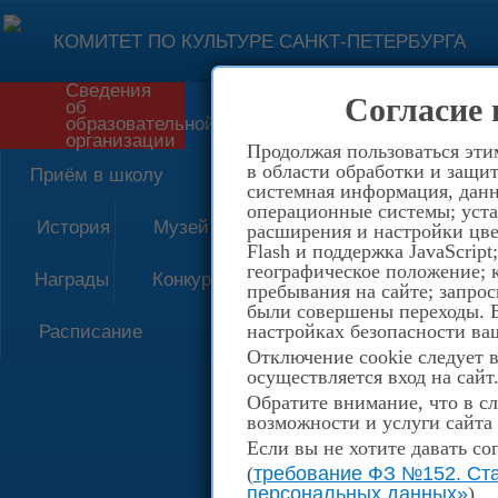
КОМИТЕТ ПО КУЛЬТУРЕ САНКТ-ПЕТЕРБУРГА
Сведения
Согласие 
об
Форма обратной связи
образовательной
организации
Продолжая пользоваться эти
в области обработки и защит
Приём в школу
системная информация, данны
операционные системы; уста
История
Музей
расширения и настройки цве
Flash и поддержка JavaScrip
географическое положение; 
Награды
Конкурсы
пребывания на сайте; запрос
были совершены переходы. Е
настройках безопасности ваш
Расписание
Отключение cookie следует 
осуществляется вход на сайт
Обратите внимание, что в сл
возможности и услуги сайта
Если вы не хотите давать со
(
требование ФЗ №152. Ста
персональных данных»
)