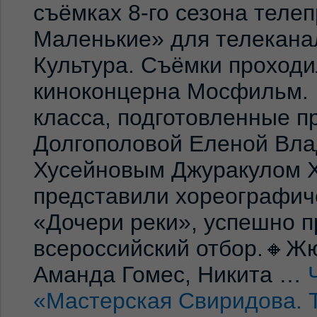
съёмках 8-го сезона теле
Маленькие» для телекана
Культура. Съёмки проход
киноконцерна Мосфильм. 
класса, подготовленные 
Долгополовой Еленой Вла
Хусейновым Джуракулом 
представили хореографич
«Дочери реки», успешно п
всероссийский отбор.🔸Жю
Аманда Гомес, Никита …
«Мастерская Свиридова. 