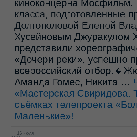
киноконцерна Мосфильм. 
класса, подготовленные 
Долгополовой Еленой Вла
Хусейновым Джуракулом 
представили хореографич
«Дочери реки», успешно п
всероссийский отбор.🔸Жю
Аманда Гомес, Никита …
«Мастерская Свиридова. 
съёмках телепроекта «Бо
Маленькие»!
16 июля