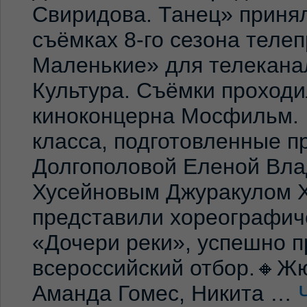
Свиридова. Танец» принял
съёмках 8-го сезона теле
Маленькие» для телекана
Культура. Съёмки проход
киноконцерна Мосфильм. 
класса, подготовленные 
Долгополовой Еленой Вла
Хусейновым Джуракулом 
представили хореографич
«Дочери реки», успешно п
всероссийский отбор.🔸Жю
Аманда Гомес, Никита …