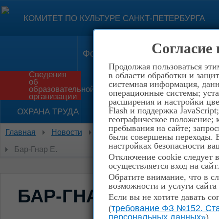
КОМИТЕТ ПО КУЛЬТУРЕ САНКТ-ПЕТЕРБУРГА
Согласие 
Форма обратной связи
Конт
Продолжая пользоваться эти
Сведения
в области обработки и защит
об
системная информация, данны
Приём в школу
История
образовательной
операционные системы; уста
организации
расширения и настройки цве
Flash и поддержка JavaScrip
ОХРАНА ТРУДА
НЕТ КОРРУПЦИИ!
географическое положение; 
пребывания на сайте; запрос
Главная
Новости
ПОЗДРАВЛЯЕМ ПОБЕДИТЕЛЕЙ
были совершены переходы. Е
настройках безопасности ваш
Бар-Гнар Е.
Отключение cookie следует 
осуществляется вход на сайт
Обратите внимание, что в сл
возможности и услуги сайта
БАР-ГНАР Е.
Если вы не хотите давать со
(
требование ФЗ №152. Ста
персональных данных»
)