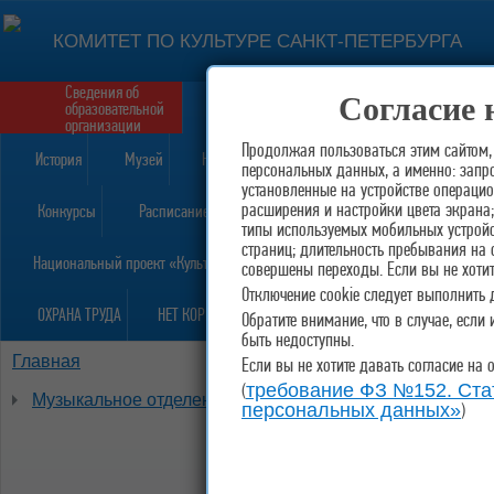
КОМИТЕТ ПО КУЛЬТУРЕ САНКТ-ПЕТЕРБУРГА
Сведения об
Согласие 
Приём в школу
образовательной
Форма обратной св
организации
Продолжая пользоваться этим сайтом,
История
Музей
Награды
персональных данных, а именно: запро
установленные на устройстве операцио
расширения и настройки цвета экрана;
Конкурсы
Расписание
типы используемых мобильных устройс
страниц; длительность пребывания на 
Национальный проект «Культура»
совершены переходы. Если вы не хотит
Отключение cookie следует выполнить 
ОХРАНА ТРУДА
НЕТ КОРРУПЦИИ!
Обратите внимание, что в случае, есл
быть недоступны.
Главная
Новости
Если вы не хотите давать согласие на 
(
требование ФЗ №152. Стат
Музыкальное отделение
)
персональных данных»