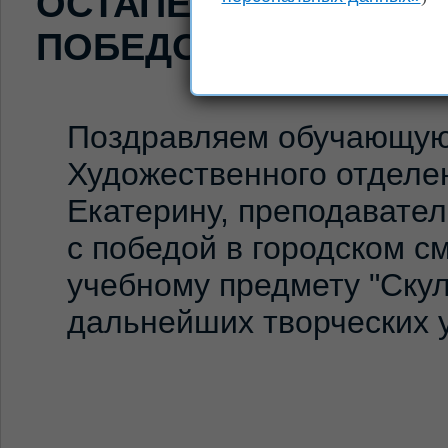
ОСТАПЕНКО ЕКАТЕРИ
ПОБЕДОЙ!
Поздравляем обучающу
Художественного отделе
Екатерину, преподавател
с победой в городском с
учебному предмету "Ску
дальнейших творческих 