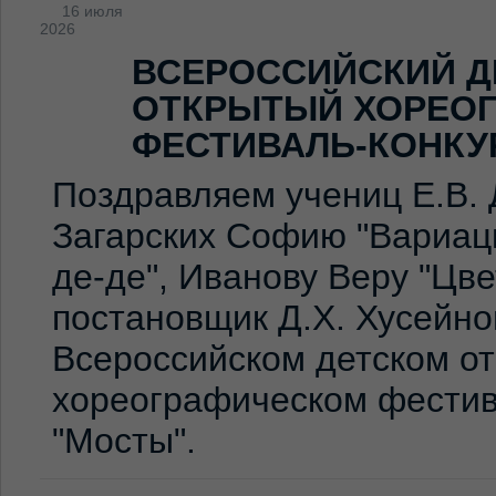
16 июля
2026
ВСЕРОССИЙСКИЙ Д
ОТКРЫТЫЙ ХОРЕО
ФЕСТИВАЛЬ-КОНКУ
Поздравляем учениц Е.В. 
Загарских Софию "Вариаци
де-де", Иванову Веру "Цв
постановщик Д.Х. Хусейно
Всероссийском детском о
хореографическом фестив
"Мосты".