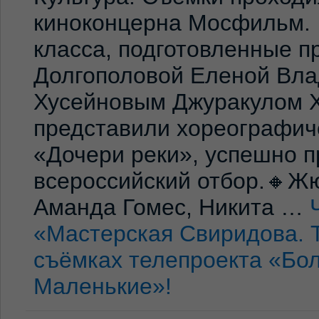
киноконцерна Мосфильм. 
класса, подготовленные 
Долгополовой Еленой Вла
Хусейновым Джуракулом 
представили хореографич
«Дочери реки», успешно п
всероссийский отбор.🔸Жю
Аманда Гомес, Никита …
«Мастерская Свиридова. 
съёмках телепроекта «Бо
Маленькие»!