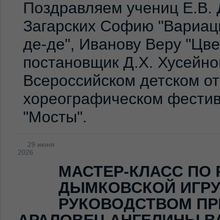
Поздравляем учениц Е.В. 
Загарских Софию "Вариаци
де-де", Иванову Веру "Цв
постановщик Д.Х. Хусейно
Всероссийском детском о
хореографическом фестив
"Мосты".
29 июня
2026
МАСТЕР-КЛАСС ПО
ДЫМКОВСКОЙ ИГР
РУКОВОДСТВОМ ПР