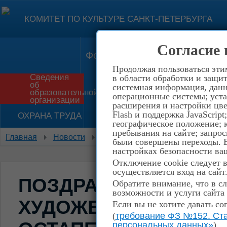
КОМИТЕТ ПО КУЛЬТУРЕ САНКТ-ПЕТЕРБУРГА
Согласие 
Форма обратной связи
Конт
Продолжая пользоваться эти
Сведения
в области обработки и защит
об
системная информация, данны
Приём в школу
История
образовательной
операционные системы; уста
организации
расширения и настройки цве
Flash и поддержка JavaScrip
ОХРАНА ТРУДА
НЕТ КОРРУПЦИИ!
географическое положение; 
пребывания на сайте; запрос
Главная
Новости
Объявления
Поздравляем об
были совершены переходы. Е
настройках безопасности ваш
Отключение cookie следует 
осуществляется вход на сайт
ПОЗДРАВЛЯЕМ ОБ
Обратите внимание, что в сл
возможности и услуги сайта
ХУДОЖЕСТВЕННОГО
Если вы не хотите давать со
(
требование ФЗ №152. Ста
персональных данных»
)