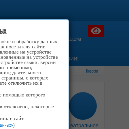
516-40-03
ых
957-94-66
вещения д.40
Доступная среда
ookie и обработку данных
к посетителя сайта;
овленные на устройстве
ановленные на устройстве
АНА ТРУДА
НЕТ КОРРУПЦИИ!
стройстве языки; версии
сли применимо;
Новости
аниц; длительность
; страницы, с которых
ете отключить их в
 с помощью которого
ов отключено, некоторые
иньте сайт.
 данных»
)
Музыкальное
Театральное