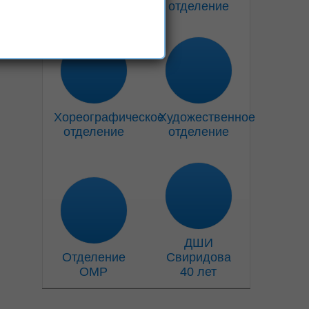
отделение
отделение
Хореографическое
Художественное
отделение
отделение
ДШИ
Отделение
Свиридова
ОМР
40 лет