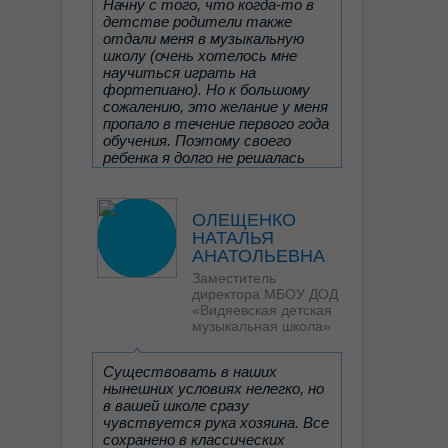
Начну с того, что когда-то в
детстве родители также
отдали меня в музыкальную
школу (очень хотелось мне
научиться играть на
фортепиано). Но к большому
сожалению, это желание у меня
пропало в течение первого года
обучения. Поэтому своего
ребенка я долго не решалась
записать в музыкальную школу,
несмотря на её большое
желание заниматься музыкой.
ОЛЕЩЕНКО
Читать отзыв целиком
НАТАЛЬЯ
Дочь занималась с
АНАТОЛЬЕВНА
репетитором, пока
Заместитель
преподаватель всё-таки не
директора МБОУ ДОД
посоветовала пойти ей в
«Видяевская детская
музыкальную школу.
музыкальная школа»
Дочь прошла вступительные
испытания и поступила в
Санкт-Петербургскую
Существовать в наших
детскую школу искусств
нынешних условиях нелегко, но
им.Г.В.Свиридова на хоровое
в вашей школе сразу
отделение.
чувствуется рука хозяина. Все
И вот началась жизнь, в
сохранено в классических