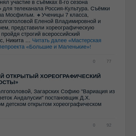
ял участие в съёмках 8-го сезона
 для телеканала Россия-Культура. Съёмки
а Мосфильм. 🔸Ученицы 7 класса,
олгополовой Еленой Владимировной и
ем, представили хореографическую
 пройдя строгий всероссийский
ес, Никита …
Читать далее
«Мастерская
лепроекта «Большие и Маленькие»!
0
77
ИЙ ОТКРЫТЫЙ ХОРЕОГРАФИЧЕСКИЙ
ОСТЫ»
олгополовой, Загарских Софию "Вариация из
Цветок Андалусии" постановщик Д.Х.
ом детском открытом хореографическом
0
92