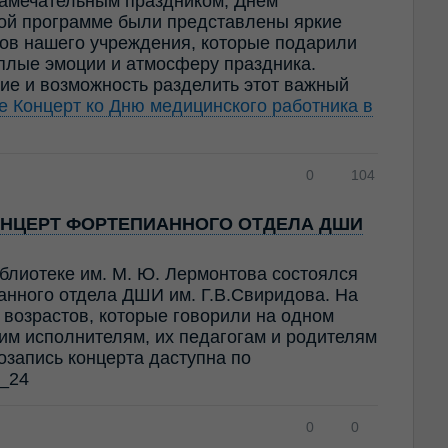
амечательным праздником, Днём
ной программе были представлены яркие
ов нашего учреждения, которые подарили
ёплые эмоции и атмосферу праздника.
ие и возможность разделить этот важный
ее
Концерт ко Дню медицинского работника в
0
104
НЦЕРТ ФОРТЕПИАННОГО ОТДЕЛА ДШИ
блиотеке им. М. Ю. Лермонтова состоялся
анного отдела ДШИ им. Г.В.Свиридова. На
возрастов, которые говорили на одном
им исполнителям, их педагогам и родителям
озапись концерта даступна по
2_24
0
0