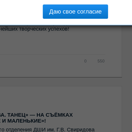
ального отдела Хазиеву Софию,
победой на Международном молодежном
ном И.Ф. Стравинскому — диплом
нейших творческих успехов!
0
550
А. ТАНЕЦ» — НА СЪЁМКАХ
 И МАЛЕНЬКИЕ»!
го отделения ДШИ им. Г.В. Свиридова