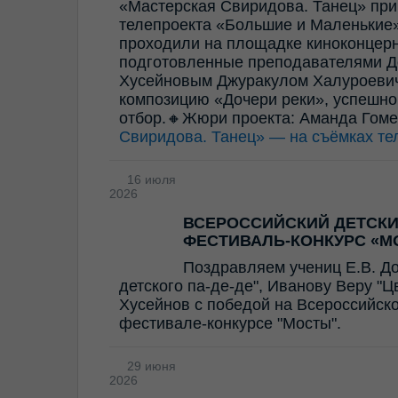
«Мастерская Свиридова. Танец» прин
телепроекта «Большие и Маленькие»
проходили на площадке киноконцерн
подготовленные преподавателями Д
Хусейновым Джуракулом Халуроевич
композицию «Дочери реки», успешно
отбор.🔸Жюри проекта: Аманда Гом
Свиридова. Танец» — на съёмках те
16 июля
2026
ВСЕРОССИЙСКИЙ ДЕТСК
ФЕСТИВАЛЬ-КОНКУРС «М
Поздравляем учениц Е.В. Д
детского па-де-де", Иванову Веру "
Хусейнов с победой на Всероссийск
фестивале-конкурсе "Мосты".
29 июня
2026