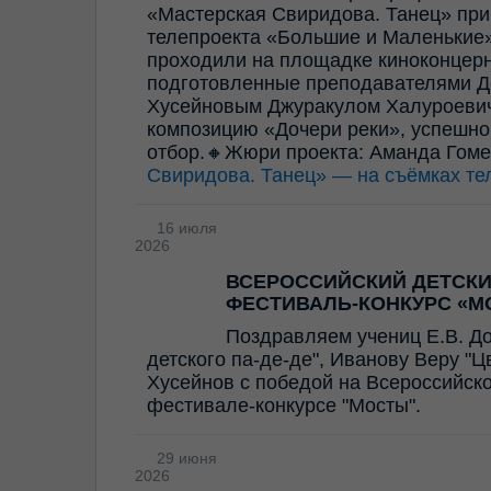
«Мастерская Свиридова. Танец» прин
телепроекта «Большие и Маленькие»
проходили на площадке киноконцерн
подготовленные преподавателями Д
Хусейновым Джуракулом Халуроевич
композицию «Дочери реки», успешно
отбор.🔸Жюри проекта: Аманда Гом
Свиридова. Танец» — на съёмках те
16 июля
2026
ВСЕРОССИЙСКИЙ ДЕТСК
ФЕСТИВАЛЬ-КОНКУРС «М
Поздравляем учениц Е.В. Д
детского па-де-де", Иванову Веру "
Хусейнов с победой на Всероссийск
фестивале-конкурсе "Мосты".
29 июня
2026