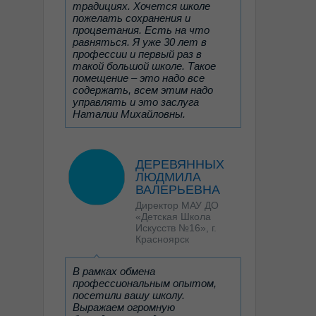
которую она окунулась с
традициях. Хочется школе
головой. На занятия она всегда
пожелать сохранения и
идет с огромной радостью.
процветания. Есть на что
Никогда, на протяжении уже 7
равняться. Я уже 30 лет в
лет обучения, не ходила
профессии и первый раз в
неподготовленной, потому что
такой большой школе. Такое
обожает все предметы, любит
помещение – это надо все
своих преподавателей и не
содержать, всем этим надо
хочет их подвести. Педагоги,
управлять и это заслуга
которые всё это время были у
Наталии Михайловны.
ребенка заслуживают только
самой высочайшей оценки, они
бесподобны. Это Ефлеева
Татьяна Борисовна, Куликова
ДЕРЕВЯННЫХ
Наталья Олеговна, Рыбакова
ЛЮДМИЛА
Екатерина Владимировна,
ВАЛЕРЬЕВНА
Хачикян Елена Ашотовна,
Директор МАУ ДО
Виноградова Ольга
«Детская Школа
Александровна. Время на
Искусств №16», г.
занятиях в школе для детей
Красноярск
пролетает незаметно. Дети
получают в школе не только
музыкальное образование, но и
В рамках обмена
эстетическое, культурное и
профессиональным опытом,
духовное. Столько доброты и
посетили вашу школу.
тепла получают дети - этого
Выражаем огромную
не дает ни одна школа. Даже во