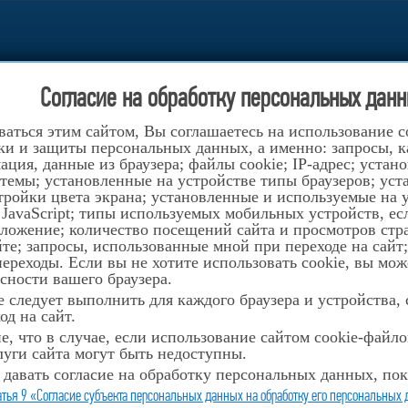
с 11.00 до 19.00
(812) 
Согласие на обработку персональных данн
братной связи
Контакты
8-921-
194352, Санкт-Петербург, пр.Прос
аться этим сайтом, Вы соглашаетесь на использование c
ки и защиты персональных данных, а именно: запросы, ка
ция, данные из браузера; файлы cookie; IP-адрес; устан
темы; установленные на устройстве типы браузеров; уст
списание
Национальный проект «Культура»
ОХР
ройки цвета экрана; установленные и используемые на у
 JavaScript; типы используемых мобильных устройств, е
я музыкального отдела Хазиеву Софию с победой!
оложение; количество посещений сайта и просмотров стр
те; запросы, использованные мной при переходе на сайт
реходы. Если вы не хотите использовать cookie, вы мож
сности вашего браузера.
 следует выполнить для каждого браузера и устройства,
УЧАЮЩУЮСЯ
од на сайт.
ДЕЛА ХАЗИЕВУ СОФИЮ
, что в случае, если использование сайтом cookie-файл
уги сайта могут быть недоступны.
 давать согласие на обработку персональных данных, пок
атья 9 «Согласие субъекта персональных данных на обработку его персональных