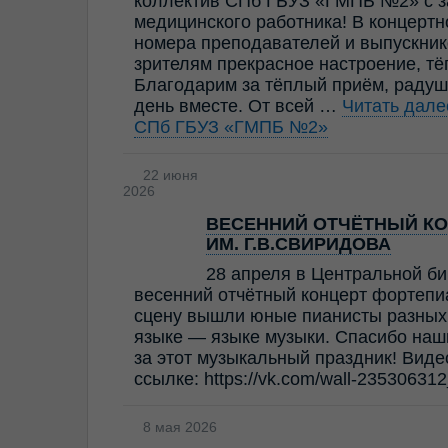
коллектив СПб ГБУЗ «ГМПБ №2» с з
медицинского работника! В концерт
номера преподавателей и выпускник
зрителям прекрасное настроение, т
Благодарим за тёплый приём, радуш
день вместе. От всей …
Читать дал
СПб ГБУЗ «ГМПБ №2»
22 июня
2026
ВЕСЕННИЙ ОТЧЁТНЫЙ КО
ИМ. Г.В.СВИРИДОВА
28 апреля в Центральной би
весенний отчётный концерт фортепи
сцену вышли юные пианисты разных 
языке — языке музыки. Спасибо наш
за этот музыкальный праздник! Виде
ссылке: https://vk.com/wall-23530631
8 мая 2026