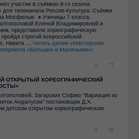
ял участие в съёмках 8-го сезона
 для телеканала Россия-Культура. Съёмки
а Мосфильм. 🔸Ученицы 7 класса,
олгополовой Еленой Владимировной и
ем, представили хореографическую
 пройдя строгий всероссийский
ес, Никита …
Читать далее
«Мастерская
лепроекта «Большие и Маленькие»!
0
77
ИЙ ОТКРЫТЫЙ ХОРЕОГРАФИЧЕСКИЙ
ОСТЫ»
олгополовой, Загарских Софию "Вариация из
Цветок Андалусии" постановщик Д.Х.
ом детском открытом хореографическом
0
92