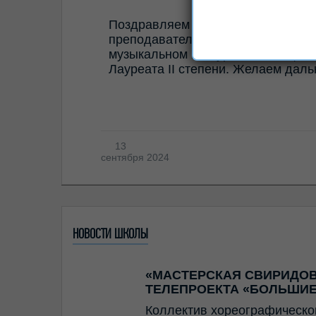
Поздравляем обучающуюся музык
преподаватель Малеева К.Г., с 
музыкальном конкурсе, посвящен
Лауреата II степени. Желаем даль
13
сентября 2024
НОВОСТИ ШКОЛЫ
«МАСТЕРСКАЯ СВИРИДОВ
ТЕЛЕПРОЕКТА «БОЛЬШИЕ
Коллектив хореографическо