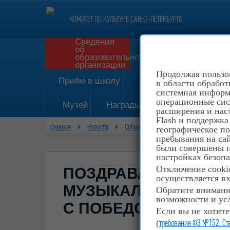
КОМИТЕТ ПО КУЛЬТУРЕ САНКТ-ПЕТЕРБУРГА
Сведения
об
Форма о
образовательной
организации
Продолжая пользов
Приём в школу
История
в области обработ
системная информа
операционные сис
Музей
Награды
Конкурсы
Ра
расширения и наст
Flash и поддержка
Главная
Новости
События
Поздравляем обучающуюс
географическое п
пребывания на сай
были совершены пе
настройках безопа
Отключение cookie
ПОЗДРАВЛЯЕМ ОБ
осуществляется вх
МУЗЫКАЛЬНОГО ОТ
Обратите внимание
возможности и усл
С ПОБЕДОЙ!
Если вы не хотите
(
требование ФЗ №152. Ст