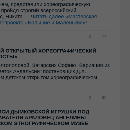
ем, представили хореографическую
 пройдя строгий всероссийский
ес, Никита …
Читать далее
«Мастерская
лепроекта «Большие и Маленькие»!
0
77
ИЙ ОТКРЫТЫЙ ХОРЕОГРАФИЧЕСКИЙ
ОСТЫ»
олгополовой, Загарских Софию "Вариация из
Цветок Андалусии" постановщик Д.Х.
ом детском открытом хореографическом
0
92
ИСИ ДЫМКОВСКОЙ ИГРУШКИ ПОД
АВАТЕЛЯ АРАЛОВЕЦ АНГЕЛИНЫ
СКОМ ЭТНОГРАФИЧЕСКОМ МУЗЕЕ