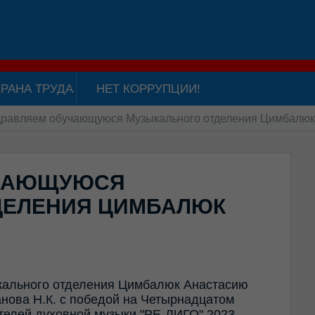
РАНА ТРУДА
НЕТ КОРРУПЦИИ!
равляем обучающуюся Музыкального отделения Цимбалюк
УЧАЮЩУЮСЯ
ДЕЛЕНИЯ ЦИМБАЛЮК
ального отделения Цимбалюк Анастасию
нова Н.К. с победой на Четырнадцатом
елей духовной музыки "РЕ-ЛИГО" 2023.