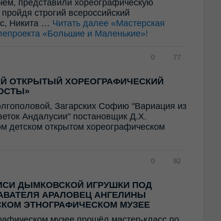
ем, представили хореографическую
 пройдя строгий всероссийский
ес, Никита …
Читать далее
«Мастерская
лепроекта «Большие и Маленькие»!
0
77
ИЙ ОТКРЫТЫЙ ХОРЕОГРАФИЧЕСКИЙ
ОСТЫ»
олгополовой, Загарских Софию "Вариация из
Цветок Андалусии" постановщик Д.Х.
ом детском открытом хореографическом
0
92
ИСИ ДЫМКОВСКОЙ ИГРУШКИ ПОД
АВАТЕЛЯ АРАЛОВЕЦ АНГЕЛИНЫ
СКОМ ЭТНОГРАФИЧЕСКОМ МУЗЕЕ
рафическом музее прошёл мастер-класс по