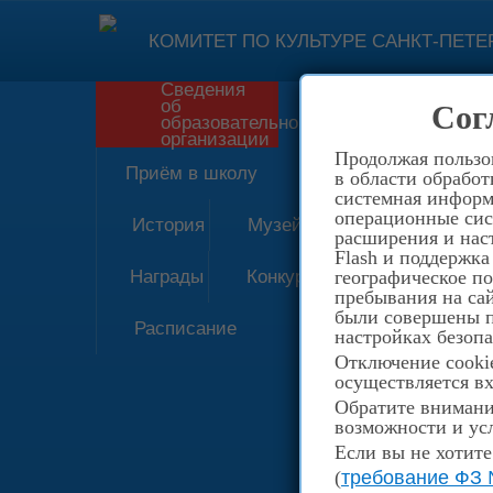
КОМИТЕТ ПО КУЛЬТУРЕ САНКТ-ПЕТЕ
Сведения
об
Сог
Форма обратн
образовательной
организации
Продолжая пользов
Приём в школу
в области обработ
системная информа
операционные сис
История
Музей
расширения и наст
Flash и поддержка
Награды
Конкурсы
географическое п
пребывания на сай
были совершены пе
Расписание
настройках безопа
Отключение cookie
осуществляется вх
Обратите внимание
возможности и усл
Если вы не хотите
(
требование ФЗ 