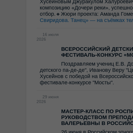
Хусейновым Джуракулом Халуроевич
композицию «Дочери реки», успешно
отбор.🔸Жюри проекта: Аманда Гом
Свиридова. Танец» — на съёмках те
16 июля
2026
ВСЕРОССИЙСКИЙ ДЕТСК
ФЕСТИВАЛЬ-КОНКУРС «М
Поздравляем учениц Е.В. Д
детского па-де-де", Иванову Веру "
Хусейнов с победой на Всероссийск
фестивале-конкурсе "Мосты".
29 июня
2026
МАСТЕР-КЛАСС ПО РОСП
РУКОВОДСТВОМ ПРЕПОД
ВАЛЕРЬЕВНЫ В РОССИЙ
26 июня в Российском этног