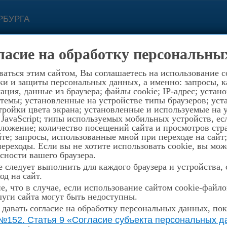
РБУРГА
с 11.00 до 19.0
ласие на обработку персональны
ой связи
Контакты
194352, Санкт-Петербург, пр.
аться этим сайтом, Вы соглашаетесь на использование c
ки и защиты персональных данных, а именно: запросы, ка
ция, данные из браузера; файлы cookie; IP-адрес; устан
темы; установленные на устройстве типы браузеров; уст
ройки цвета экрана; установленные и используемые на у
 JavaScript; типы используемых мобильных устройств, е
оложение; количество посещений сайта и просмотров стр
те; запросы, использованные мной при переходе на сайт
реходы. Если вы не хотите использовать cookie, вы мож
сности вашего браузера.
 следует выполнить для каждого браузера и устройства,
од на сайт.
, что в случае, если использование сайтом cookie-файл
уги сайта могут быть недоступны.
 давать согласие на обработку персональных данных, пок
№152. Статья 9 «Согласие субъекта персональных да