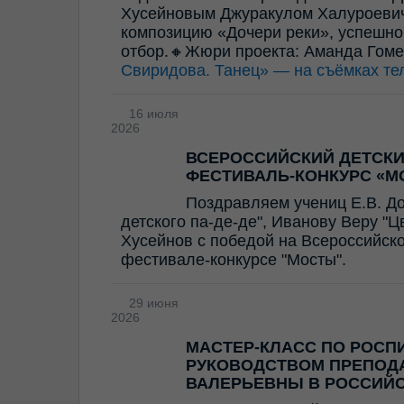
Хусейновым Джуракулом Халуроевич
композицию «Дочери реки», успешно
отбор.🔸Жюри проекта: Аманда Гом
Свиридова. Танец» — на съёмках те
16 июля
2026
ВСЕРОССИЙСКИЙ ДЕТСК
ФЕСТИВАЛЬ-КОНКУРС «М
Поздравляем учениц Е.В. Д
детского па-де-де", Иванову Веру "
Хусейнов с победой на Всероссийск
фестивале-конкурсе "Мосты".
29 июня
2026
МАСТЕР-КЛАСС ПО РОСП
РУКОВОДСТВОМ ПРЕПОД
ВАЛЕРЬЕВНЫ В РОССИЙ