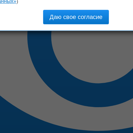
анных»
)