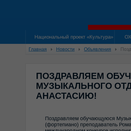
Национальный проект «Культура»
ОХ
Главная
Новости
Объявления
Позд
ПОЗДРАВЛЯЕМ ОБ
МУЗЫКАЛЬНОГО ОТ
АНАСТАСИЮ!
Поздравляем обучающуюся Музык
(фортепиано) преподаватель Рома
международном конкурсе исполнит