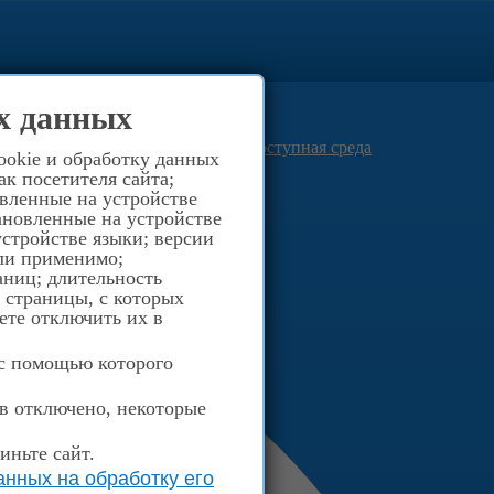
0
(812) 516-40-03
х данных
8-921-957-94-66
Просвещения д.40
Доступная среда
ookie и обработку данных
к посетителя сайта;
овленные на устройстве
ановленные на устройстве
стройстве языки; версии
сли применимо;
аниц; длительность
; страницы, с которых
ете отключить их в
 с помощью которого
ов отключено, некоторые
иньте сайт.
нных на обработку его