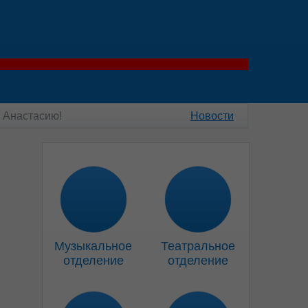
 Анастасию!
Новости
Музыкальное
Театральное
отделение
отделение