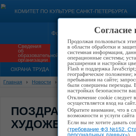
КОМИТЕТ ПО КУЛЬТУРЕ САНКТ-ПЕТЕРБУРГА
Согласие 
Форма обратной связи
Конт
Продолжая пользоваться эти
Сведения
в области обработки и защит
об
системная информация, данны
Приём в школу
История
образовательной
операционные системы; уста
организации
расширения и настройки цве
Flash и поддержка JavaScrip
ОХРАНА ТРУДА
НЕТ КОРРУПЦИИ!
географическое положение; 
пребывания на сайте; запрос
Главная
Новости
Поздравляем обучающихся худож
были совершены переходы. Е
настройках безопасности ваш
Отключение cookie следует 
осуществляется вход на сайт
ПОЗДРАВЛЯЕМ ОБУ
Обратите внимание, что в сл
возможности и услуги сайта
ХУДОЖЕСТВЕННОГО 
Если вы не хотите давать со
(
требование ФЗ №152. Ста
персональных данных»
)