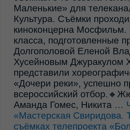
Маленькие» для телекана
Культура. Съёмки проход
киноконцерна Мосфильм. 
класса, подготовленные 
Долгополовой Еленой Вла
Хусейновым Джуракулом 
представили хореографич
«Дочери реки», успешно п
всероссийский отбор.🔸Жю
Аманда Гомес, Никита …
«Мастерская Свиридова. 
съёмках телепроекта «Бо