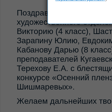
Поздравляем обучающих
художественного отделе
Викторию (4 класс), Шас
Зарапину Юлию, Евдоким
Кабанову Дарью (8 класс)
преподавателей Кугаевск
Терехову Е.А. с блестящ
конкурсе «Осенний пленэ
Шишмаревых».
Желаем дальнейших твор