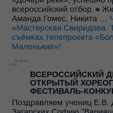
всероссийский отбор.🔸Жю
Аманда Гомес, Никита …
«Мастерская Свиридова. 
съёмках телепроекта «Бо
Маленькие»!
16 июля
2026
ВСЕРОССИЙСКИЙ Д
ОТКРЫТЫЙ ХОРЕО
ФЕСТИВАЛЬ-КОНКУ
Поздравляем учениц Е.В. 
Загарских Софию "Вариаци