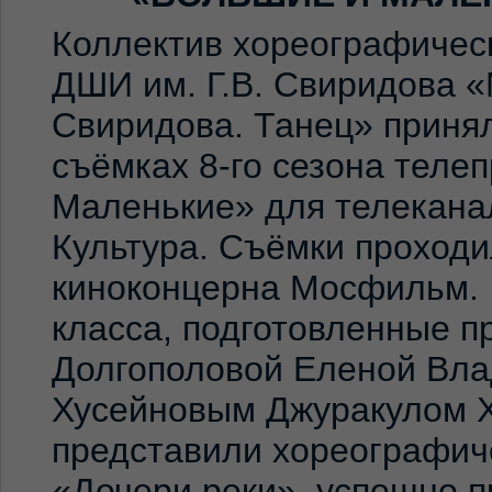
Коллектив хореографичес
ДШИ им. Г.В. Свиридова 
Свиридова. Танец» принял
съёмках 8-го сезона теле
Маленькие» для телекана
Культура. Съёмки проход
киноконцерна Мосфильм. 
класса, подготовленные 
Долгополовой Еленой Вла
Хусейновым Джуракулом 
представили хореографич
«Дочери реки», успешно п