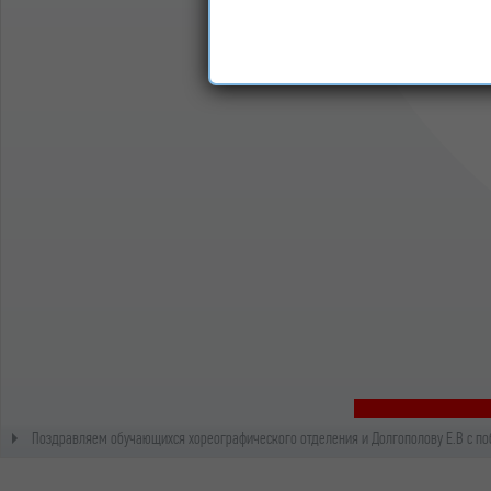
Поздравляем обучающихся хореографического отделения и Долгополову Е.В с по