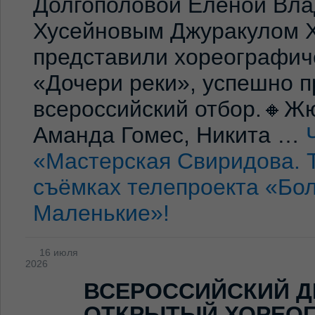
Долгополовой Еленой Вла
Хусейновым Джуракулом 
представили хореографич
«Дочери реки», успешно п
всероссийский отбор.🔸Жю
Аманда Гомес, Никита …
«Мастерская Свиридова. 
съёмках телепроекта «Бо
Маленькие»!
16 июля
2026
ВСЕРОССИЙСКИЙ Д
ОТКРЫТЫЙ ХОРЕО