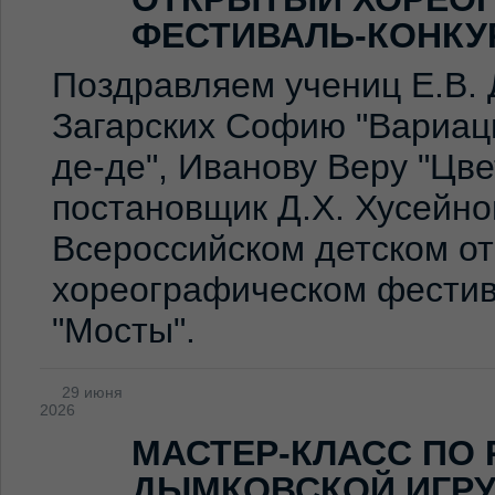
ФЕСТИВАЛЬ-КОНКУ
Поздравляем учениц Е.В. 
Загарских Софию "Вариаци
де-де", Иванову Веру "Цв
постановщик Д.Х. Хусейно
Всероссийском детском о
хореографическом фестив
"Мосты".
29 июня
2026
МАСТЕР-КЛАСС ПО
ДЫМКОВСКОЙ ИГР