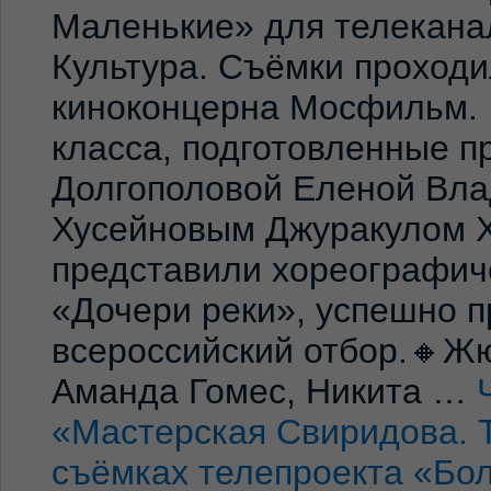
Маленькие» для телекана
Культура. Съёмки проход
киноконцерна Мосфильм. 
класса, подготовленные 
Долгополовой Еленой Вла
Хусейновым Джуракулом 
представили хореографич
«Дочери реки», успешно п
всероссийский отбор.🔸Жю
Аманда Гомес, Никита …
«Мастерская Свиридова. 
съёмках телепроекта «Бо