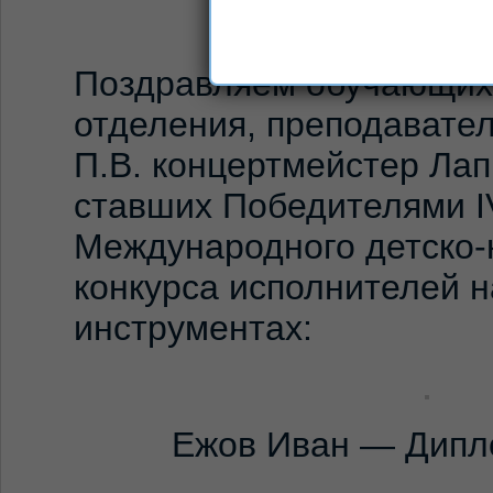
Поздравляем обучающих
отделения, преподавател
П.В. концертмейстер Лап
ставших Победителями I
Международного детско
конкурса исполнителей 
инструментах:
Ежов Иван — Дипло