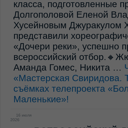
класса, подготовленные 
Долгополовой Еленой Вла
Хусейновым Джуракулом 
представили хореографич
«Дочери реки», успешно п
всероссийский отбор.🔸Жю
Аманда Гомес, Никита …
«Мастерская Свиридова. 
съёмках телепроекта «Бо
Маленькие»!
16 июля
2026