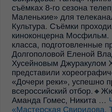
съёмках 8-го сезона теле
Маленькие» для телекана
Культура. Съёмки проход
киноконцерна Мосфильм. 
класса, подготовленные 
Долгополовой Еленой Вла
Хусейновым Джуракулом 
представили хореографич
«Дочери реки», успешно п
всероссийский отбор.🔸Жю
Аманда Гомес, Никита …
«Мастерская Свиридова. 