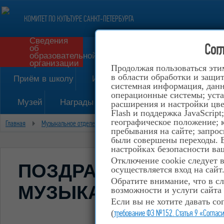
КОМИТЕТ ПО КУЛЬТУРЕ САНКТ-ПЕТЕРБУРГА
Сведения
Сог
об
Форма обратной с
образовательной
организации
Продолжая пользоваться эти
в области обработки и защит
Приём в школу
История
системная информация, данны
операционные системы; уста
Музей
Награды
Конкурсы
Расписание
расширения и настройки цве
Flash и поддержка JavaScrip
географическое положение; 
Главная
Музыкальное отделение
Духовой отдел
ПОЗДРАВЛЯЕМ ОБУЧ
пребывания на сайте; запрос
были совершены переходы. Е
настройках безопасности ваш
Отключение cookie следует 
ПОЗДРАВЛЯЕМ ОБУ
осуществляется вход на сайт
Обратите внимание, что в сл
МУЗЫКАЛЬНОГО ОТД
возможности и услуги сайта
Если вы не хотите давать со
(
требование ФЗ №152. Статья 9 «Соглас