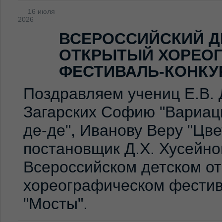
16 июля
2026
ВСЕРОССИЙСКИЙ Д
ОТКРЫТЫЙ ХОРЕО
ФЕСТИВАЛЬ-КОНКУ
Поздравляем учениц Е.В. 
Загарских Софию "Вариаци
де-де", Иванову Веру "Цв
постановщик Д.Х. Хусейно
Всероссийском детском о
хореографическом фестив
"Мосты".