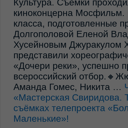
Культура. Съёмки проход
киноконцерна Мосфильм. 
класса, подготовленные 
Долгополовой Еленой Вла
Хусейновым Джуракулом 
представили хореографич
«Дочери реки», успешно п
всероссийский отбор.🔸Жю
Аманда Гомес, Никита …
«Мастерская Свиридова. 
съёмках телепроекта «Бо
Маленькие»!