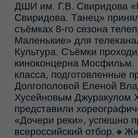
ДШИ им. Г.В. Свиридова 
Свиридова. Танец» принял
съёмках 8-го сезона теле
Маленькие» для телекана
Культура. Съёмки проход
киноконцерна Мосфильм. 
класса, подготовленные 
Долгополовой Еленой Вла
Хусейновым Джуракулом 
представили хореографич
«Дочери реки», успешно п
всероссийский отбор.🔸Жю