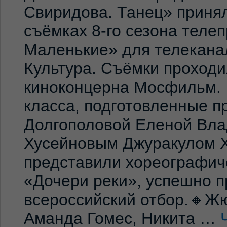
Свиридова. Танец» принял
съёмках 8-го сезона теле
Маленькие» для телекана
Культура. Съёмки проход
киноконцерна Мосфильм. 
класса, подготовленные 
Долгополовой Еленой Вла
Хусейновым Джуракулом 
представили хореографич
«Дочери реки», успешно п
всероссийский отбор.🔸Жю
Аманда Гомес, Никита …