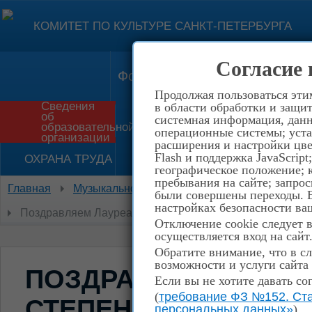
КОМИТЕТ ПО КУЛЬТУРЕ САНКТ-ПЕТЕРБУРГА
Согласие 
Форма обратной связи
Конт
Продолжая пользоваться эти
Сведения
в области обработки и защит
об
системная информация, данны
Приём в школу
История
образовательной
операционные системы; уста
организации
расширения и настройки цве
Flash и поддержка JavaScrip
ОХРАНА ТРУДА
НЕТ КОРРУПЦИИ!
географическое положение; 
пребывания на сайте; запрос
Главная
Музыкальное отделение
Духовой отдел
были совершены переходы. Е
настройках безопасности ваш
Поздравляем Лауреатов II степени VI фестиваля-конку
Отключение cookie следует 
осуществляется вход на сайт
Обратите внимание, что в сл
возможности и услуги сайта
ПОЗДРАВЛЯЕМ ЛАУРЕ
Если вы не хотите давать со
(
требование ФЗ №152. Ста
СТЕПЕНИ VI ФЕСТИВ
персональных данных»
)