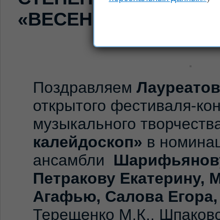
«ВЕСЕННИЙ КАЛЕЙД
Поздравляем
Лауреато
открытого фестиваля-ко
музыкального творчеств
калейдоскоп»
в номина
ансамбли
Шарифьянову
Петракову Екатерину, 
Агафью, Салова Егора,
Терещенко М.К., Шпаковс