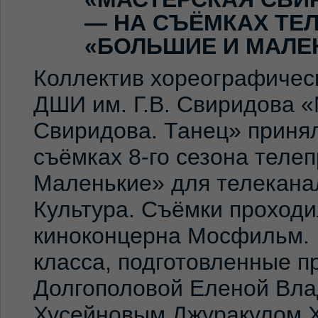
— НА СЪЁМКАХ ТЕ
«БОЛЬШИЕ И МАЛЕ
Коллектив хореографичес
ДШИ им. Г.В. Свиридова 
Свиридова. Танец» принял
съёмках 8-го сезона теле
Маленькие» для телекана
Культура. Съёмки проход
киноконцерна Мосфильм. 
класса, подготовленные 
Долгополовой Еленой Вла
Хусейновым Джуракулом 