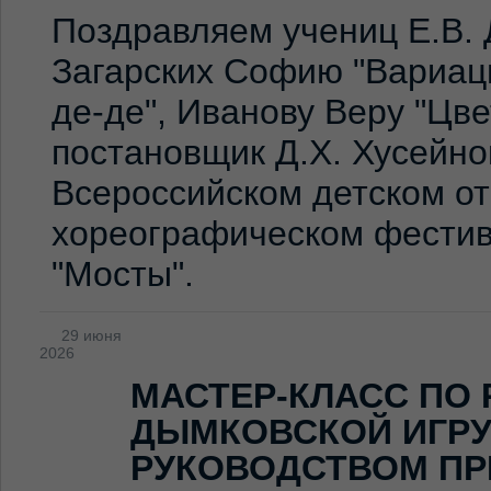
Поздравляем учениц Е.В. 
Загарских Софию "Вариаци
де-де", Иванову Веру "Цв
постановщик Д.Х. Хусейно
Всероссийском детском о
хореографическом фестив
"Мосты".
29 июня
2026
МАСТЕР-КЛАСС ПО
ДЫМКОВСКОЙ ИГР
РУКОВОДСТВОМ ПР