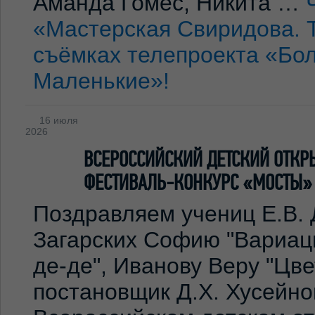
Аманда Гомес, Никита …
«Мастерская Свиридова. 
съёмках телепроекта «Бо
Маленькие»!
16 июля
2026
ВСЕРОССИЙСКИЙ ДЕТСКИЙ ОТКР
ФЕСТИВАЛЬ-КОНКУРС «МОСТЫ»
Поздравляем учениц Е.В. 
Загарских Софию "Вариаци
де-де", Иванову Веру "Цв
постановщик Д.Х. Хусейно