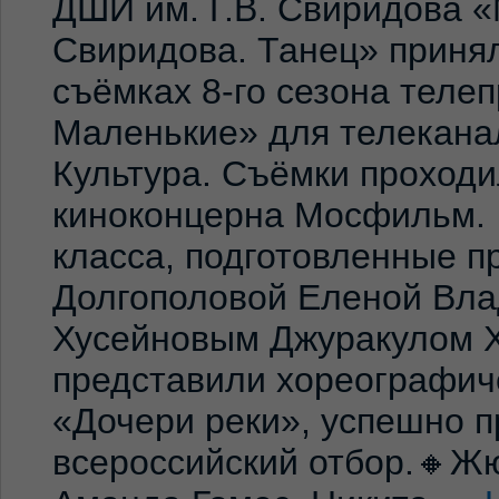
ДШИ им. Г.В. Свиридова 
Свиридова. Танец» принял
съёмках 8-го сезона теле
Маленькие» для телекана
Культура. Съёмки проход
киноконцерна Мосфильм. 
класса, подготовленные 
Долгополовой Еленой Вла
Хусейновым Джуракулом 
представили хореографич
«Дочери реки», успешно п
всероссийский отбор.🔸Жю