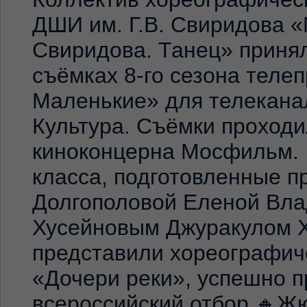
ДШИ им. Г.В. Свиридова 
Свиридова. Танец» принял
съёмках 8-го сезона теле
Маленькие» для телекана
Культура. Съёмки проход
киноконцерна Мосфильм. 
класса, подготовленные 
Долгополовой Еленой Вла
Хусейновым Джуракулом 
представили хореографич
«Дочери реки», успешно п
всероссийский отбор.🔸Жю