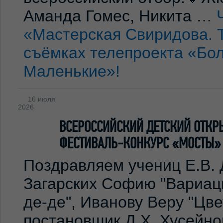
Аманда Гомес, Никита …
«Мастерская Свиридова. 
съёмках телепроекта «Бо
Маленькие»!
16 июля
2026
ВСЕРОССИЙСКИЙ ДЕТСКИЙ ОТКР
ФЕСТИВАЛЬ-КОНКУРС «МОСТЫ»
Поздравляем учениц Е.В. 
Загарских Софию "Вариаци
де-де", Иванову Веру "Цв
постановщик Д.Х. Хусейно