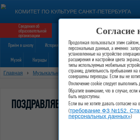
КОМИТЕТ ПО КУЛЬТУРЕ САНКТ-ПЕТЕРБУРГА
Сведения об
Согласие 
образовательной
Форма обратной связи
Ко
организации
Продолжая пользоваться этим сайтом,
Приём в школу
История
персональных данных, а именно: запро
установленные на устройстве операцио
расширения и настройки цвета экрана;
Музей
Награды
Конкурсы
Расписание
Национальны
типы используемых мобильных устройс
страниц; длительность пребывания на 
Главная
Музыкальное отделение
Духовой отдел
совершены переходы. Если вы не хотит
Отключение cookie следует выполнить 
Обратите внимание, что в случае, есл
быть недоступны.
ПОЗДРАВЛЯЕМ ИНСТРУМЕНТАЛЬНОЕ
Если вы не хотите давать согласие на 
(
требование ФЗ №152. Стат
)
персональных данных»