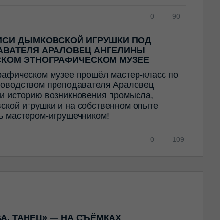
0
90
ИСИ ДЫМКОВСКОЙ ИГРУШКИ ПОД
АВАТЕЛЯ АРАЛОВЕЦ АНГЕЛИНЫ
СКОМ ЭТНОГРАФИЧЕСКОМ МУЗЕЕ
рафическом музее прошёл мастер-класс по
ководством преподавателя Араловец
и историю возникновения промысла,
ской игрушки и на собственном опыте
ть мастером-игрушечником!
0
109
А. ТАНЕЦ» — НА СЪЁМКАХ