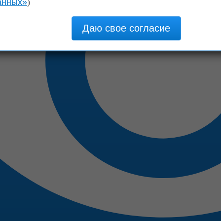
анных»
)