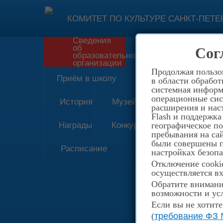
КОМИТЕТ ПО КУЛЬТУРЕ САНКТ-ПЕТЕ
Сведения
об
Сог
Форма обратн
образовательной
организации
Продолжая пользов
Приём в школу
в области обработ
системная информа
операционные сис
История
Музей
расширения и наст
Flash и поддержка
Награды
Конкурсы
географическое п
пребывания на сай
были совершены пе
Расписание
настройках безопа
Отключение cookie
осуществляется вх
Обратите внимание
возможности и усл
Если вы не хотите
(
требование ФЗ 