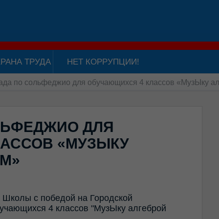
РАНА ТРУДА
НЕТ КОРРУПЦИИ!
да по сольфеджио для обучающихся 4 классов «МузЫку а
ЛЬФЕДЖИО ДЛЯ
АССОВ «МУЗЫКУ
ИМ»
 Школы с победой на Городской
учающихся 4 классов "МузЫку алгеброй