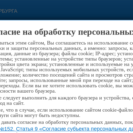
РБУРГА
с 11.00 до 19.0
ласие на обработку персональны
ой связи
Контакты
194352, Санкт-Петербург, пр.
аться этим сайтом, Вы соглашаетесь на использование c
ки и защиты персональных данных, а именно: запросы, ка
ция, данные из браузера; файлы cookie; IP-адрес; устан
темы; установленные на устройстве типы браузеров; уст
ройки цвета экрана; установленные и используемые на у
 JavaScript; типы используемых мобильных устройств, е
оложение; количество посещений сайта и просмотров стр
те; запросы, использованные мной при переходе на сайт
реходы. Если вы не хотите использовать cookie, вы мож
сности вашего браузера.
 следует выполнить для каждого браузера и устройства,
од на сайт.
, что в случае, если использование сайтом cookie-файл
уги сайта могут быть недоступны.
 давать согласие на обработку персональных данных, пок
№152. Статья 9 «Согласие субъекта персональных да