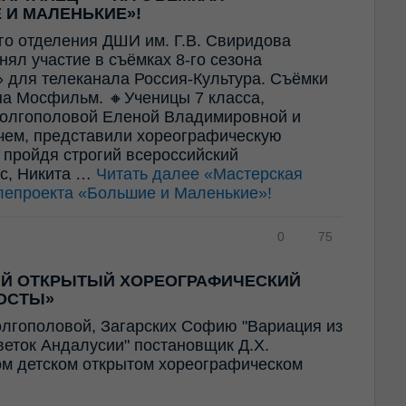
 И МАЛЕНЬКИЕ»!
го отделения ДШИ им. Г.В. Свиридова
ял участие в съёмках 8-го сезона
 для телеканала Россия-Культура. Съёмки
а Мосфильм. 🔸Ученицы 7 класса,
олгополовой Еленой Владимировной и
ем, представили хореографическую
 пройдя строгий всероссийский
ес, Никита …
Читать далее
«Мастерская
лепроекта «Большие и Маленькие»!
0
75
ИЙ ОТКРЫТЫЙ ХОРЕОГРАФИЧЕСКИЙ
ОСТЫ»
олгополовой, Загарских Софию "Вариация из
Цветок Андалусии" постановщик Д.Х.
ом детском открытом хореографическом