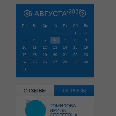
/2026
6 АВГУСТА
Пн
Вт
Ср
Чт
Пт
Сб
Вс
1
2
3
4
5
6
7
8
9
10
11
12
13
14
15
16
17
18
19
20
21
22
23
24
25
26
27
28
29
30
31
ОТЗЫВЫ
ОПРОСЫ
ТОМИЛОВА
ИРИНА
СЕРГЕЕВНА