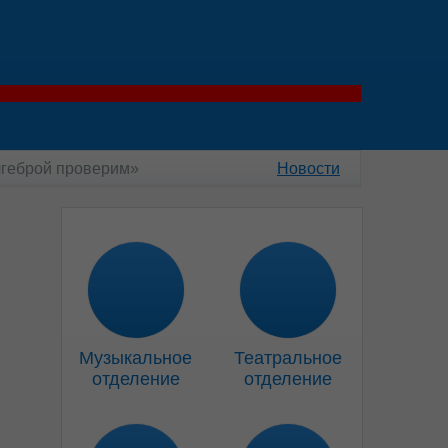
лгеброй проверим»
Новости
Музыкальное
Театральное
отделение
отделение