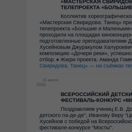
«МАСТЕРСКАЯ СВИРИДОВ
ТЕЛЕПРОЕКТА «БОЛЬШИЕ
Коллектив хореографическо
«Мастерская Свиридова. Танец» прин
телепроекта «Большие и Маленькие»
проходили на площадке киноконцерн
подготовленные преподавателями Д
Хусейновым Джуракулом Халуроевич
композицию «Дочери реки», успешно
отбор.🔸Жюри проекта: Аманда Гом
Свиридова. Танец» — на съёмках те
16 июля
2026
ВСЕРОССИЙСКИЙ ДЕТСК
ФЕСТИВАЛЬ-КОНКУРС «М
Поздравляем учениц Е.В. Д
детского па-де-де", Иванову Веру "
Хусейнов с победой на Всероссийск
фестивале-конкурсе "Мосты".