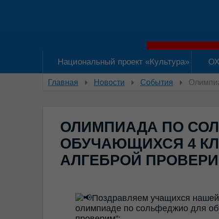
Национальный проект «Культура»
ОХ
Главная
Новости
События
Олимпиа
ОЛИМПИАДА ПО СО
ОБУЧАЮЩИХСЯ 4 КЛ
АЛГЕБРОЙ ПРОВЕР
Поздравляем учащихся нашей
олимпиаде по сольфеджио для об
проверим":