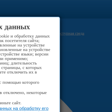
0
(812) 516-40-03
х данных
8-921-957-94-66
Просвещения д.40
Доступная среда
ookie и обработку данных
к посетителя сайта;
овленные на устройстве
ановленные на устройстве
стройстве языки; версии
сли применимо;
аниц; длительность
; страницы, с которых
ете отключить их в
 с помощью которого
ов отключено, некоторые
иньте сайт.
нных на обработку его