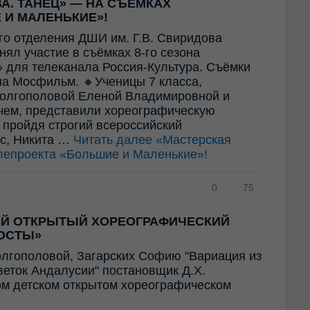
А. ТАНЕЦ» — НА СЪЁМКАХ
 И МАЛЕНЬКИЕ»!
го отделения ДШИ им. Г.В. Свиридова
ял участие в съёмках 8-го сезона
 для телеканала Россия-Культура. Съёмки
а Мосфильм. 🔸Ученицы 7 класса,
олгополовой Еленой Владимировной и
ем, представили хореографическую
 пройдя строгий всероссийский
ес, Никита …
Читать далее
«Мастерская
лепроекта «Большие и Маленькие»!
0
75
ИЙ ОТКРЫТЫЙ ХОРЕОГРАФИЧЕСКИЙ
ОСТЫ»
олгополовой, Загарских Софию "Вариация из
Цветок Андалусии" постановщик Д.Х.
ом детском открытом хореографическом