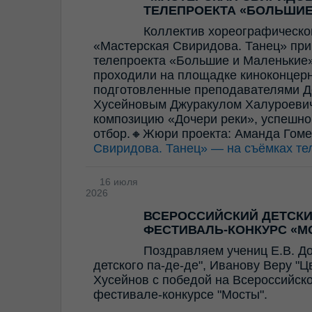
ТЕЛЕПРОЕКТА «БОЛЬШИЕ
Коллектив хореографическо
«Мастерская Свиридова. Танец» прин
телепроекта «Большие и Маленькие»
проходили на площадке киноконцерн
подготовленные преподавателями Д
Хусейновым Джуракулом Халуроевич
композицию «Дочери реки», успешно
отбор.🔸Жюри проекта: Аманда Гом
Свиридова. Танец» — на съёмках те
16 июля
2026
ВСЕРОССИЙСКИЙ ДЕТСК
ФЕСТИВАЛЬ-КОНКУРС «М
Поздравляем учениц Е.В. Д
детского па-де-де", Иванову Веру "
Хусейнов с победой на Всероссийск
фестивале-конкурсе "Мосты".