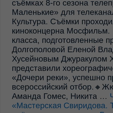
съёмках 8-го сезона теле
Маленькие» для телекана
Культура. Съёмки проход
киноконцерна Мосфильм. 
класса, подготовленные 
Долгополовой Еленой Вла
Хусейновым Джуракулом 
представили хореографич
«Дочери реки», успешно п
всероссийский отбор.🔸Жю
Аманда Гомес, Никита …
«Мастерская Свиридова. 