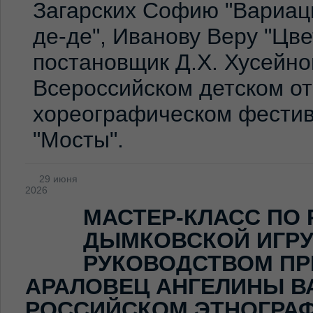
Загарских Софию "Вариаци
де-де", Иванову Веру "Цв
постановщик Д.Х. Хусейно
Всероссийском детском о
хореографическом фестив
"Мосты".
29 июня
2026
МАСТЕР-КЛАСС ПО
ДЫМКОВСКОЙ ИГР
РУКОВОДСТВОМ ПР
АРАЛОВЕЦ АНГЕЛИНЫ В
РОССИЙСКОМ ЭТНОГРА