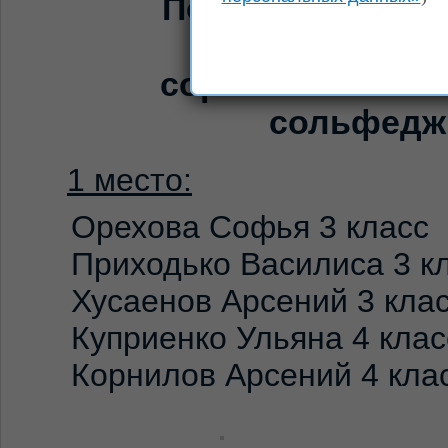
Поздравляем по
Городского ко
соревнования «
сольфедж
1 место:
Орехова Софья 3 класс
Приходько Василиса 3 к
Хусаенов Арсений 3 кла
Куприенко Ульяна 4 клас
Корнилов Арсений 4 кла