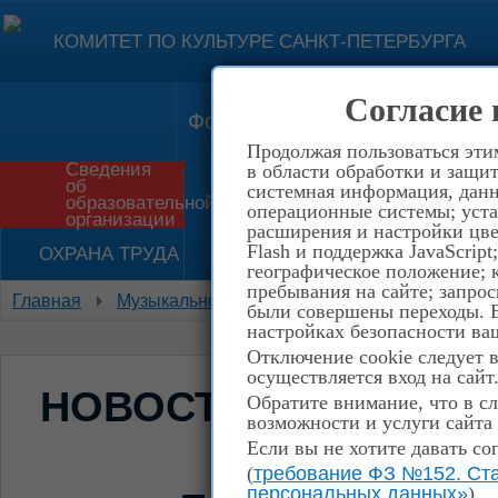
КОМИТЕТ ПО КУЛЬТУРЕ САНКТ-ПЕТЕРБУРГА
Согласие 
Форма обратной связи
Конт
Продолжая пользоваться эти
Сведения
в области обработки и защит
об
системная информация, данны
Приём в школу
История
образовательной
операционные системы; уста
организации
расширения и настройки цве
Flash и поддержка JavaScrip
ОХРАНА ТРУДА
НЕТ КОРРУПЦИИ!
географическое положение; 
пребывания на сайте; запрос
Главная
Музыкальное отделение
Теоретический о
были совершены переходы. Е
настройках безопасности ваш
Отключение cookie следует 
осуществляется вход на сайт
НОВОСТИ
Обратите внимание, что в сл
возможности и услуги сайта
Если вы не хотите давать со
(
требование ФЗ №152. Ста
персональных данных»
)