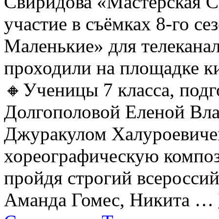
Свиридова «Мастерская С
участие в съёмках 8-го се
Маленькие» для телеканал
проходили на площадке 
🔸Ученицы 7 класса, под
Долгополовой Еленой Вл
Джуракулом Халуроевиче
хореографическую компо
пройдя строгий всеросси
Аманда Гомес, Никита …