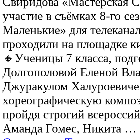
Свиридова «Мастерская С
участие в съёмках 8-го се
Маленькие» для телеканал
проходили на площадке 
🔸Ученицы 7 класса, под
Долгополовой Еленой Вл
Джуракулом Халуроевиче
хореографическую компо
пройдя строгий всеросси
Аманда Гомес, Никита …