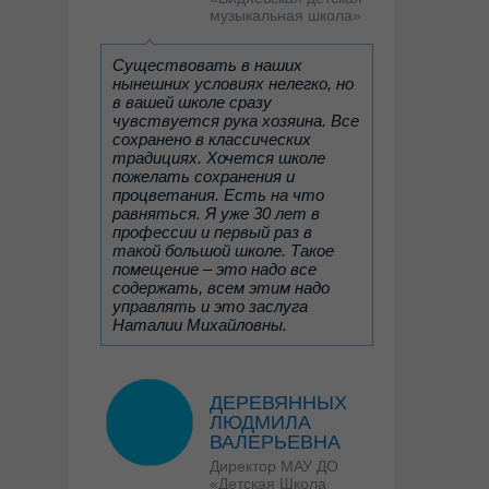
музыкальную школу.
музыкальная школа»
Дочь прошла вступительные
испытания и поступила в
Санкт-Петербургскую
Существовать в наших
детскую школу искусств
нынешних условиях нелегко, но
им.Г.В.Свиридова на хоровое
в вашей школе сразу
отделение.
чувствуется рука хозяина. Все
И вот началась жизнь, в
сохранено в классических
которую она окунулась с
традициях. Хочется школе
головой. На занятия она всегда
пожелать сохранения и
идет с огромной радостью.
процветания. Есть на что
Никогда, на протяжении уже 7
равняться. Я уже 30 лет в
лет обучения, не ходила
профессии и первый раз в
неподготовленной, потому что
такой большой школе. Такое
обожает все предметы, любит
помещение – это надо все
своих преподавателей и не
содержать, всем этим надо
хочет их подвести. Педагоги,
управлять и это заслуга
которые всё это время были у
Наталии Михайловны.
ребенка заслуживают только
самой высочайшей оценки, они
бесподобны. Это Ефлеева
Татьяна Борисовна, Куликова
ДЕРЕВЯННЫХ
Наталья Олеговна, Рыбакова
ЛЮДМИЛА
Екатерина Владимировна,
ВАЛЕРЬЕВНА
Хачикян Елена Ашотовна,
Виноградова Ольга
Директор МАУ ДО
Александровна. Время на
«Детская Школа