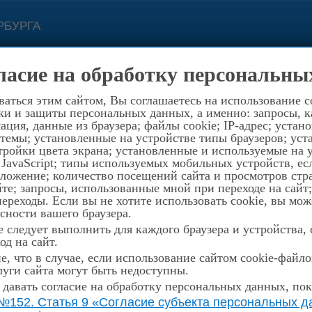
РБУРГА
с 11.00 до 19.00
(812) 
ласие на обработку персональны
зи
Контакты
8-921-
194352, Санкт-Петербург, пр.Просвеще
аться этим сайтом, Вы соглашаетесь на использование c
ки и защиты персональных данных, а именно: запросы, ка
стория
Музей
Награды
Конкурсы
Распи
ция, данные из браузера; файлы cookie; IP-адрес; устан
темы; установленные на устройстве типы браузеров; уст
ройки цвета экрана; установленные и используемые на у
 JavaScript; типы используемых мобильных устройств, е
оложение; количество посещений сайта и просмотров стр
те; запросы, использованные мной при переходе на сайт
ти музыкального отделения
реходы. Если вы не хотите использовать cookie, вы мож
сности вашего браузера.
 следует выполнить для каждого браузера и устройства,
од на сайт.
ЬНОГО ОТДЕЛЕНИЯ
, что в случае, если использование сайтом cookie-файл
уги сайта могут быть недоступны.
 давать согласие на обработку персональных данных, пок
№152. Статья 9 «Согласие субъекта персональных да