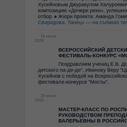
Хусейновым Джуракулом Халуроевич
композицию «Дочери реки», успешно
отбор.🔸Жюри проекта: Аманда Гом
Свиридова. Танец» — на съёмках те
16 июля
2026
ВСЕРОССИЙСКИЙ ДЕТСК
ФЕСТИВАЛЬ-КОНКУРС «М
Поздравляем учениц Е.В. Д
детского па-де-де", Иванову Веру "
Хусейнов с победой на Всероссийск
фестивале-конкурсе "Мосты".
29 июня
2026
МАСТЕР-КЛАСС ПО РОСП
РУКОВОДСТВОМ ПРЕПОД
ВАЛЕРЬЕВНЫ В РОССИЙ