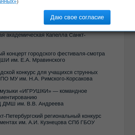
анных»
)
онемента «
»,
ЮНЫЕ ДАРОВАНИЯ
ждения П.И. Чайковского. Выступают
льных и городских конкурсов и
ая академическая Капелла Санкт-
ый концерт городского фестиваля-смотра
ШИ им. Е.А. Мравинского
одской конкурс для учащихся струнных
О МУ им. Н.А. Римского-Корсако
ва
ов музыки «ИГРУШКИ» — командное
риентированию
Д ДМШ им. В.В. Андреева
кт-Петербургс
кий региональный конкурс
ментах им. А.И. Кузнецова СПб ГБОУ