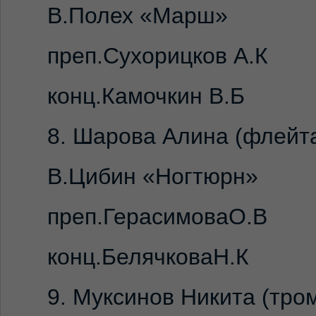
В.Полех «Марш»
преп.Сухорицков А.К
конц.Камочкин В.Б
8. Шарова Алина (флейта
В.Цибин «Ногтюрн»
преп.ГерасимоваО.В
конц.БелячковаН.К
9. Муксинов Никита (тром