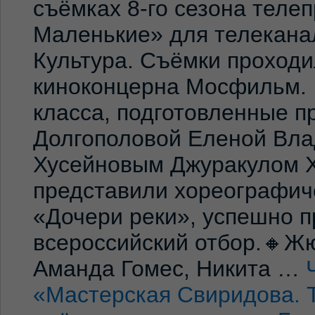
съёмках 8-го сезона теле
Маленькие» для телекана
Культура. Съёмки проход
киноконцерна Мосфильм. 
класса, подготовленные 
Долгополовой Еленой Вла
Хусейновым Джуракулом 
представили хореографич
«Дочери реки», успешно п
всероссийский отбор.🔸Жю
Аманда Гомес, Никита …
«Мастерская Свиридова. 