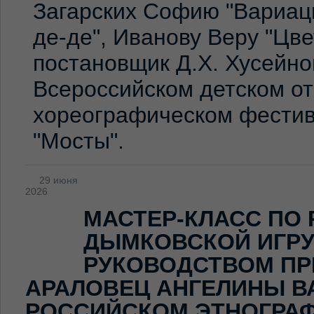
Загарских Софию "Вариаци
де-де", Иванову Веру "Цв
постановщик Д.Х. Хусейно
Всероссийском детском о
хореографическом фестив
"Мосты".
29 июня
2026
МАСТЕР-КЛАСС ПО
ДЫМКОВСКОЙ ИГР
РУКОВОДСТВОМ ПР
АРАЛОВЕЦ АНГЕЛИНЫ В
РОССИЙСКОМ ЭТНОГРА