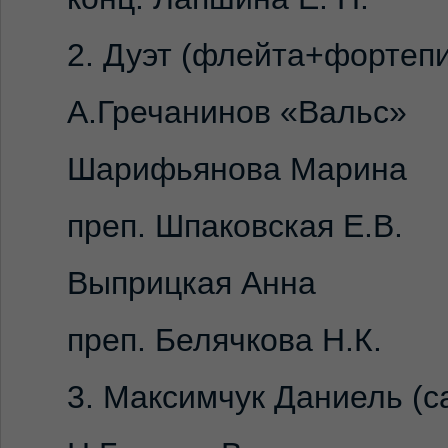
2. Дуэт (флейта+фортепиа
А.Гречанинов «Вальс»
Шарифьянова Марина
преп. Шпаковская Е.В.
Выприцкая Анна
преп. Белячкова Н.К.
3. Максимчук Даниель (са