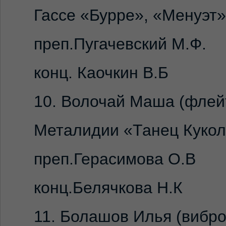
Гассе «Бурре», «Менуэт»
преп.Пугачевский М.Ф.
конц. Каочкин В.Б
10. Волочай Маша (флейт
Металидии «Танец Куко
преп.Герасимова О.В
конц.Белячкова Н.К
11. Болaшов Илья (вибро