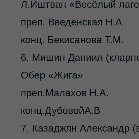
Л.Иштван «Весёлый лаг
преп. Введенская Н.А
конц. Бекисанова Т.М.
6. Мишин Даниил (кларне
Обер «Жига»
преп.Малахов Н.А.
конц.ДубовойА.В
7. Казаджян Александр (