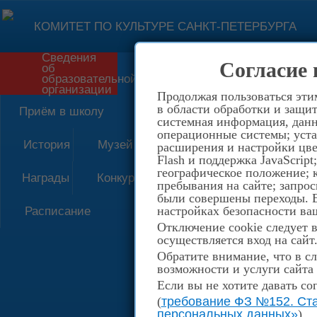
КОМИТЕТ ПО КУЛЬТУРЕ САНКТ-ПЕТЕРБУРГА
Сведения
Согласие 
об
Форма обратной связи
образовательной
организации
Продолжая пользоваться эти
в области обработки и защит
Приём в школу
системная информация, данны
операционные системы; уста
История
Музей
расширения и настройки цве
Flash и поддержка JavaScrip
географическое положение; 
Награды
Конкурсы
пребывания на сайте; запрос
были совершены переходы. Е
настройках безопасности ваш
Расписание
Отключение cookie следует 
осуществляется вход на сайт
Обратите внимание, что в сл
возможности и услуги сайта
Если вы не хотите давать со
(
требование ФЗ №152. Ста
персональных данных»
)