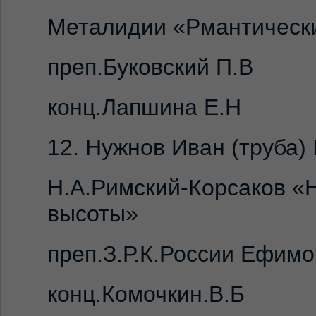
Металидии «Рмантическ
преп.Буковский П.В
конц.Лапшина Е.Н
12. Нужнов Иван (труба) 
Н.А.Римский-Корсаков «Н
высоты»
преп.З.Р.К.России Ефимо
конц.Комочкин.В.Б