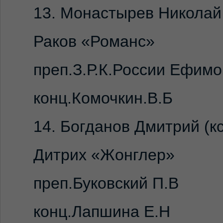
13. Монастырев Николай 
Раков «Романс»
преп.З.Р.К.России Ефимо
конц.Комочкин.В.Б
14. Богданов Дмитрий (кс
Дитрих «Жонглер»
преп.Буковский П.В
конц.Лапшина Е.Н