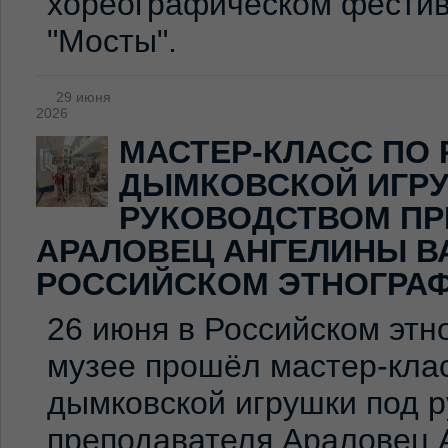
хореографическом фестив
"Мосты".
29 июня
2026
МАСТЕР-КЛАСС ПО
ДЫМКОВСКОЙ ИГР
РУКОВОДСТВОМ ПР
АРАЛОВЕЦ АНГЕЛИНЫ В
РОССИЙСКОМ ЭТНОГРА
26 июня в Российском эт
музее прошёл мастер-клас
дымковской игрушки под 
преподавателя Араловец 