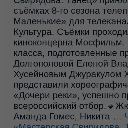
съёмках 8-го сезона теле
Маленькие» для телекана
Культура. Съёмки проход
киноконцерна Мосфильм. 
класса, подготовленные 
Долгополовой Еленой Вла
Хусейновым Джуракулом 
представили хореографич
«Дочери реки», успешно п
всероссийский отбор.🔸Жю
Аманда Гомес, Никита …
«Мастерская Свиридова. 