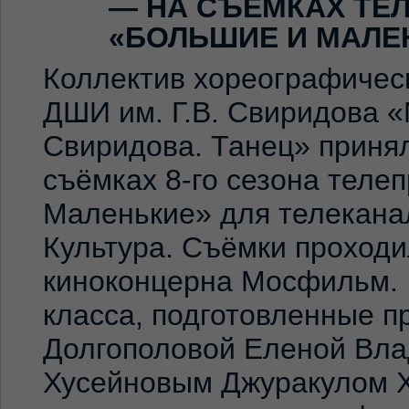
— НА СЪЁМКАХ ТЕ
«БОЛЬШИЕ И МАЛЕ
Коллектив хореографичес
ДШИ им. Г.В. Свиридова 
Свиридова. Танец» принял
съёмках 8-го сезона теле
Маленькие» для телекана
Культура. Съёмки проход
киноконцерна Мосфильм. 
класса, подготовленные 
Долгополовой Еленой Вла
Хусейновым Джуракулом 