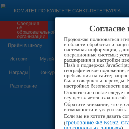
КОМИТЕТ ПО КУЛЬТУРЕ САНКТ-ПЕТЕРБУРГА
Сведения
Согласие 
об
Форма обратной связи
образовательной
организации
Продолжая пользоваться эти
в области обработки и защит
Приём в школу
системная информация, данны
операционные системы; уста
История
Музей
расширения и настройки цве
Flash и поддержка JavaScrip
географическое положение; 
Награды
Конкурсы
пребывания на сайте; запрос
были совершены переходы. Е
настройках безопасности ваш
Расписание
Отключение cookie следует 
осуществляется вход на сайт
Обратите внимание, что в сл
возможности и услуги сайта
Если вы не хотите давать со
(
требование ФЗ №152. Ста
персональных данных»
)