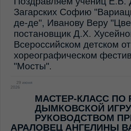
Поздравляем учениц Е.В. 
Загарских Софию "Вариаци
де-де", Иванову Веру "Цв
постановщик Д.Х. Хусейно
Всероссийском детском о
хореографическом фестив
"Мосты".
29 июня
2026
МАСТЕР-КЛАСС ПО
ДЫМКОВСКОЙ ИГР
РУКОВОДСТВОМ ПР
АРАЛОВЕЦ АНГЕЛИНЫ В