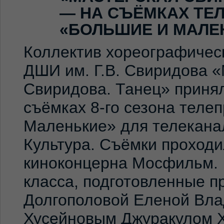
— НА СЪЁМКАХ ТЕ
«БОЛЬШИЕ И МАЛЕ
Коллектив хореографичес
ДШИ им. Г.В. Свиридова 
Свиридова. Танец» принял
съёмках 8-го сезона теле
Маленькие» для телекана
Культура. Съёмки проход
киноконцерна Мосфильм. 
класса, подготовленные 
Долгополовой Еленой Вла
Хусейновым Джуракулом 