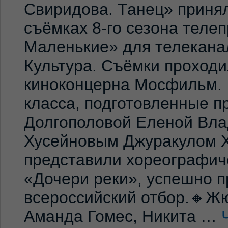
Свиридова. Танец» принял
съёмках 8-го сезона теле
Маленькие» для телекана
Культура. Съёмки проход
киноконцерна Мосфильм. 
класса, подготовленные 
Долгополовой Еленой Вла
Хусейновым Джуракулом 
представили хореографич
«Дочери реки», успешно п
всероссийский отбор.🔸Жю
Аманда Гомес, Никита …