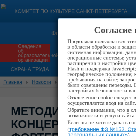
КОМИТЕТ ПО КУЛЬТУРЕ САНКТ-ПЕТЕРБУРГА
Согласие 
Форма обратной связи
Конт
Продолжая пользоваться эти
Сведения
в области обработки и защит
об
системная информация, данны
Приём в школу
История
образовательной
операционные системы; уста
организации
расширения и настройки цве
Flash и поддержка JavaScrip
ОХРАНА ТРУДА
НЕТ КОРРУПЦИИ!
географическое положение; 
пребывания на сайте; запрос
Главная
Новости
События
Методическое сове
были совершены переходы. Е
настройках безопасности ваш
Отключение cookie следует 
осуществляется вход на сайт
МЕТОДИЧЕСКОЕ СО
Обратите внимание, что в сл
возможности и услуги сайта
КОНЦЕРТ УЧАЩИХСЯ
Если вы не хотите давать со
(
требование ФЗ №152. Ста
персональных данных»
)