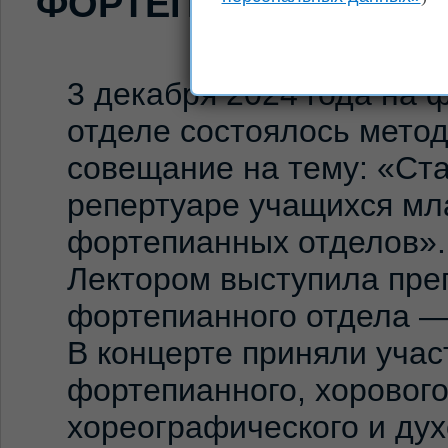
ФОРТЕПИАННОМ ОТД
3 декабря 2024 года на
отделе состоялось мето
совещание на тему: «Ст
репертуаре учащихся мл
фортепианных отделов».
Лектором выступила пре
фортепианного отдела —
В концерте приняли уча
фортепианного, хорового
хореографического и дух