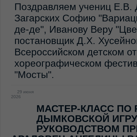
Поздравляем учениц Е.В. 
Загарских Софию "Вариаци
де-де", Иванову Веру "Цв
постановщик Д.Х. Хусейно
Всероссийском детском о
хореографическом фестив
"Мосты".
29 июня
2026
МАСТЕР-КЛАСС ПО
ДЫМКОВСКОЙ ИГР
РУКОВОДСТВОМ ПР