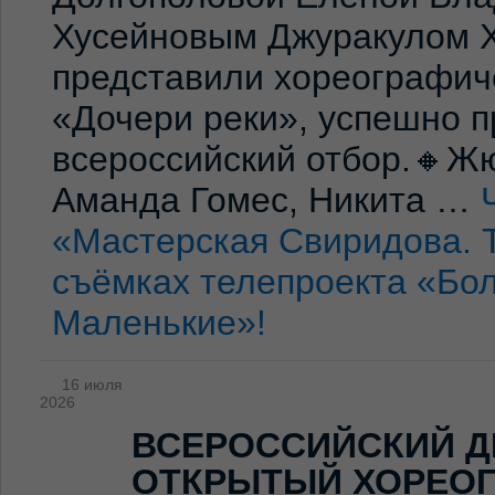
Хусейновым Джуракулом 
представили хореографич
«Дочери реки», успешно п
всероссийский отбор.🔸Жю
Аманда Гомес, Никита …
«Мастерская Свиридова. 
съёмках телепроекта «Бо
Маленькие»!
16 июля
2026
ВСЕРОССИЙСКИЙ Д
ОТКРЫТЫЙ ХОРЕО