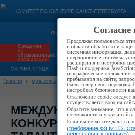
КОМИТЕТ ПО КУЛЬТУРЕ САНКТ-ПЕТЕРБУРГА
Согласие 
Форма обратной связи
Конт
Продолжая пользоваться эти
Сведения
в области обработки и защит
об
системная информация, данны
Приём в школу
История
образовательной
операционные системы; уста
организации
расширения и настройки цве
Flash и поддержка JavaScrip
ОХРАНА ТРУДА
НЕТ КОРРУПЦИИ!
географическое положение; 
пребывания на сайте; запрос
Главная
Музыкальное отделение
Духовой отдел
были совершены переходы. Е
настройках безопасности ваш
Отключение cookie следует 
осуществляется вход на сайт
МЕЖДУНАРОДНЫЙ Ф
Обратите внимание, что в сл
возможности и услуги сайта
КОНКУРС ИСКУССТВ 
Если вы не хотите давать со
(
требование ФЗ №152. Ста
персональных данных»
)