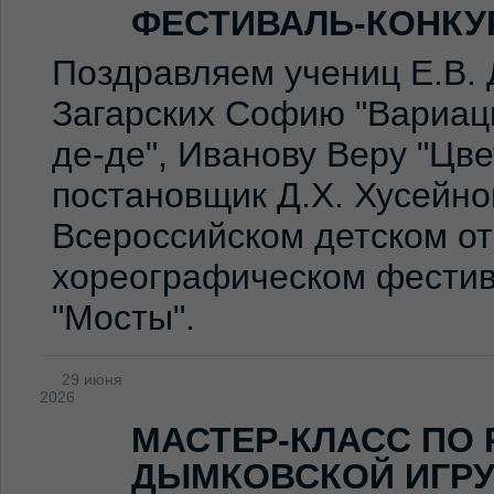
ФЕСТИВАЛЬ-КОНКУ
Поздравляем учениц Е.В. 
Загарских Софию "Вариаци
де-де", Иванову Веру "Цв
постановщик Д.Х. Хусейно
Всероссийском детском о
хореографическом фестив
"Мосты".
29 июня
2026
МАСТЕР-КЛАСС ПО
ДЫМКОВСКОЙ ИГР