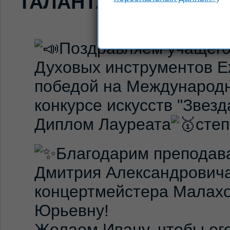
ТАЛАНТА»
Поздравляем учащего
Духовых инструментов Е
победой на Международ
конкурсе искусств "Звез
Диплом Лауреата
сте
Благодарим преподав
Дмитрия Александровича
концертмейстера Малахо
Юрьевну!
Желаем Ивану, чтобы ег