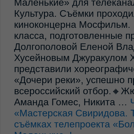
Маленькие» для телекана
Культура. Съёмки проход
киноконцерна Мосфильм. 
класса, подготовленные 
Долгополовой Еленой Вла
Хусейновым Джуракулом 
представили хореографич
«Дочери реки», успешно п
всероссийский отбор.🔸Жю
Аманда Гомес, Никита …
«Мастерская Свиридова. 
съёмках телепроекта «Бо