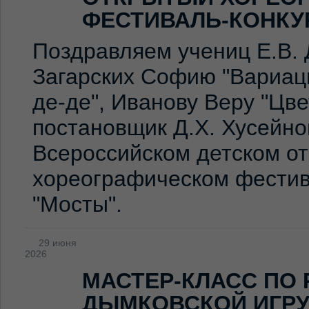
ФЕСТИВАЛЬ-КОНКУ
Поздравляем учениц Е.В. 
Загарских Софию "Вариаци
де-де", Иванову Веру "Цв
постановщик Д.Х. Хусейно
Всероссийском детском о
хореографическом фестив
"Мосты".
29 июня
2026
МАСТЕР-КЛАСС ПО
ДЫМКОВСКОЙ ИГР