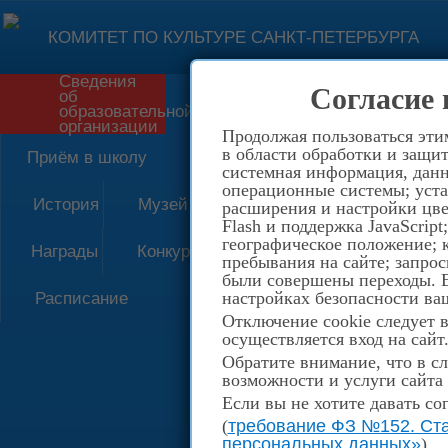
КОМИТЕТ ПО КУЛЬТУРЕ САНКТ-ПЕТЕРБУРГА
Сведения
Согласие 
об
Форма обратной связи
образовательной
организации
Продолжая пользоваться эти
в области обработки и защит
Приём в школу
системная информация, данны
операционные системы; уста
История
Музей
расширения и настройки цве
Flash и поддержка JavaScrip
географическое положение; 
Награды
Конкурсы
пребывания на сайте; запрос
были совершены переходы. Е
настройках безопасности ваш
Расписание
Отключение cookie следует 
осуществляется вход на сайт
Обратите внимание, что в сл
возможности и услуги сайта
Если вы не хотите давать со
(
требование ФЗ №152. Ста
персональных данных»
)