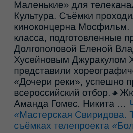
Маленькие» для телекана
Культура. Съёмки проход
киноконцерна Мосфильм. 
класса, подготовленные 
Долгополовой Еленой Вла
Хусейновым Джуракулом 
представили хореографич
«Дочери реки», успешно п
всероссийский отбор.🔸Жю
Аманда Гомес, Никита …
«Мастерская Свиридова. 
съёмках телепроекта «Бо