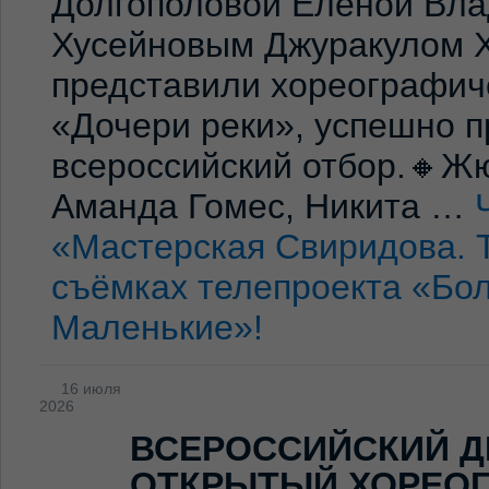
Долгополовой Еленой Вла
Хусейновым Джуракулом 
представили хореографич
«Дочери реки», успешно п
всероссийский отбор.🔸Жю
Аманда Гомес, Никита …
«Мастерская Свиридова. 
съёмках телепроекта «Бо
Маленькие»!
16 июля
2026
ВСЕРОССИЙСКИЙ Д
ОТКРЫТЫЙ ХОРЕО