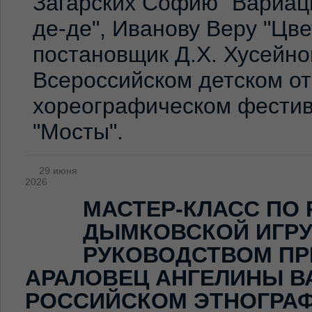
Загарских Софию "Вариаци
де-де", Иванову Веру "Цв
постановщик Д.Х. Хусейно
Всероссийском детском о
хореографическом фестив
"Мосты".
29 июня
2026
МАСТЕР-КЛАСС ПО
ДЫМКОВСКОЙ ИГР
РУКОВОДСТВОМ ПР
АРАЛОВЕЦ АНГЕЛИНЫ В
РОССИЙСКОМ ЭТНОГРА