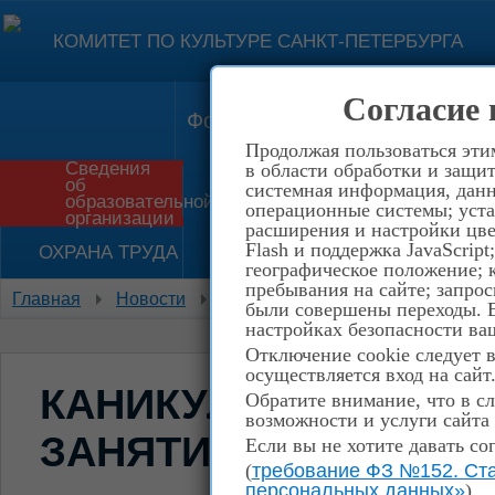
КОМИТЕТ ПО КУЛЬТУРЕ САНКТ-ПЕТЕРБУРГА
Согласие 
Форма обратной связи
Конт
Продолжая пользоваться эти
Сведения
в области обработки и защит
об
системная информация, данны
Приём в школу
История
образовательной
операционные системы; уста
организации
расширения и настройки цве
Flash и поддержка JavaScrip
ОХРАНА ТРУДА
НЕТ КОРРУПЦИИ!
географическое положение; 
пребывания на сайте; запрос
Главная
Новости
Каникулы не продлеваются. Заня
были совершены переходы. Е
настройках безопасности ваш
Отключение cookie следует 
осуществляется вход на сайт
КАНИКУЛЫ НЕ ПРОД
Обратите внимание, что в сл
возможности и услуги сайта
ЗАНЯТИЯ С 2 АПРЕЛ
Если вы не хотите давать со
(
требование ФЗ №152. Ста
персональных данных»
)