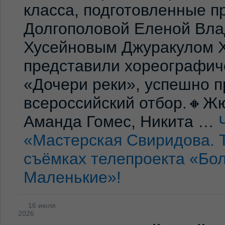
класса, подготовленные 
Долгополовой Еленой Вла
Хусейновым Джуракулом 
представили хореографич
«Дочери реки», успешно п
всероссийский отбор.🔸Жю
Аманда Гомес, Никита …
«Мастерская Свиридова. 
съёмках телепроекта «Бо
Маленькие»!
16 июля
2026