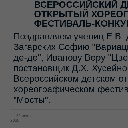
ВСЕРОССИЙСКИЙ Д
ОТКРЫТЫЙ ХОРЕО
ФЕСТИВАЛЬ-КОНКУ
Поздравляем учениц Е.В. 
Загарских Софию "Вариаци
де-де", Иванову Веру "Цв
постановщик Д.Х. Хусейно
Всероссийском детском о
хореографическом фестив
"Мосты".
29 июня
2026