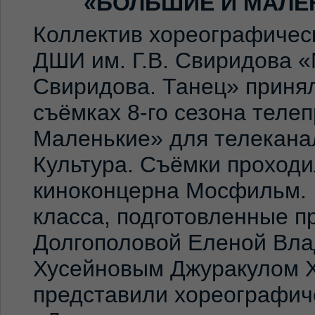
«БОЛЬШИЕ И МАЛЕ
Коллектив хореографичес
ДШИ им. Г.В. Свиридова 
Свиридова. Танец» принял
съёмках 8-го сезона теле
Маленькие» для телекана
Культура. Съёмки проход
киноконцерна Мосфильм. 
класса, подготовленные 
Долгополовой Еленой Вла
Хусейновым Джуракулом 
представили хореографич