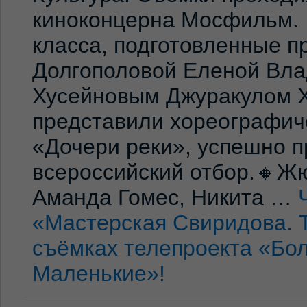
киноконцерна Мосфильм. 
класса, подготовленные 
Долгополовой Еленой Вла
Хусейновым Джуракулом 
представили хореографич
«Дочери реки», успешно п
всероссийский отбор.🔸Жю
Аманда Гомес, Никита …
«Мастерская Свиридова. 
съёмках телепроекта «Бо
Маленькие»!