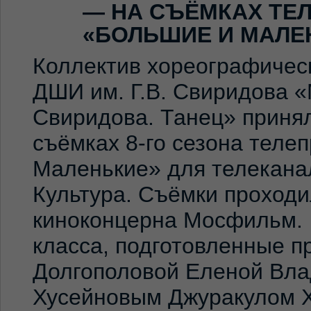
— НА СЪЁМКАХ ТЕ
«БОЛЬШИЕ И МАЛЕ
Коллектив хореографичес
ДШИ им. Г.В. Свиридова 
Свиридова. Танец» принял
съёмках 8-го сезона теле
Маленькие» для телекана
Культура. Съёмки проход
киноконцерна Мосфильм. 
класса, подготовленные 
Долгополовой Еленой Вла
Хусейновым Джуракулом 