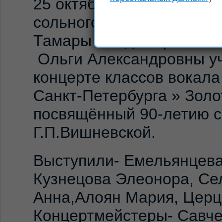
25 октября 2016 года уче
сольного пения педагог
Тамары Владимировны и
Ольги Александровны уч
концерте классов вока
Санкт-Петербурга » Золо
посвящённый 90-летию с
Г.П.Вишневской.
Выступили- Емельянцева
Кузнецова Элеонора, С
Анна,Алоян Мария, Церц
Концертмейстеры- Савче