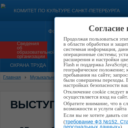
КОМИТЕТ ПО КУЛЬТУРЕ САНКТ-ПЕТЕРБУРГА
Согласие 
Форма обратной связи
Конт
Продолжая пользоваться эти
Сведения
в области обработки и защит
об
системная информация, данны
Приём в школу
История
образовательной
операционные системы; уста
организации
расширения и настройки цве
Flash и поддержка JavaScrip
ОХРАНА ТРУДА
НЕТ КОРРУПЦИИ!
географическое положение; 
пребывания на сайте; запрос
Главная
Музыкальное отделение
Выступление на 
были совершены переходы. Е
настройках безопасности ваш
Отключение cookie следует 
осуществляется вход на сайт
ВЫСТУПЛЕНИЕ НА К
Обратите внимание, что в сл
возможности и услуги сайта
Если вы не хотите давать со
(
требование ФЗ №152. Ста
персональных данных»
)