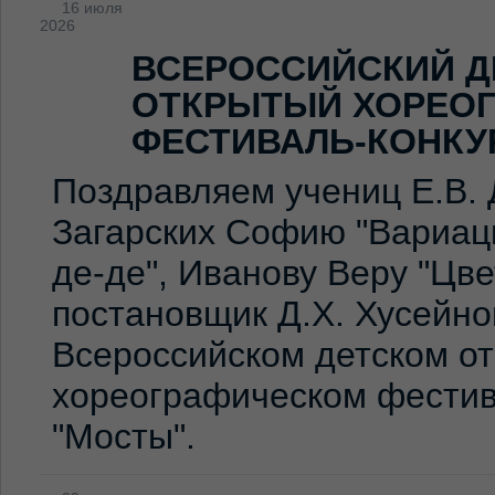
16 июля
2026
ВСЕРОССИЙСКИЙ Д
ОТКРЫТЫЙ ХОРЕО
ФЕСТИВАЛЬ-КОНКУ
Поздравляем учениц Е.В. 
Загарских Софию "Вариаци
де-де", Иванову Веру "Цв
постановщик Д.Х. Хусейно
Всероссийском детском о
хореографическом фестив
"Мосты".