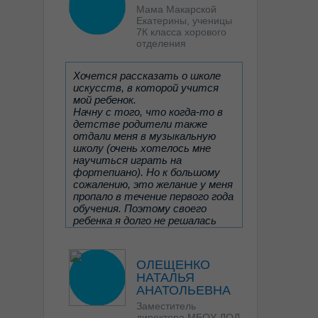
Мама Макарской
Екатерины, ученицы
7К класса хорового
отделения
Хочется рассказать о школе
искусств, в которой учится
мой ребенок.
Начну с того, что когда-то в
детстве родители также
отдали меня в музыкальную
школу (очень хотелось мне
научиться играть на
фортепиано). Но к большому
сожалению, это желание у меня
пропало в течение первого года
обучения. Поэтому своего
ребенка я долго не решалась
записать в музыкальную школу,
несмотря на её большое
желание заниматься музыкой.
ОЛЕЩЕНКО
Читать отзыв целиком
НАТАЛЬЯ
Дочь занималась с
АНАТОЛЬЕВНА
репетитором, пока
Заместитель
преподаватель всё-таки не
директора МБОУ ДОД