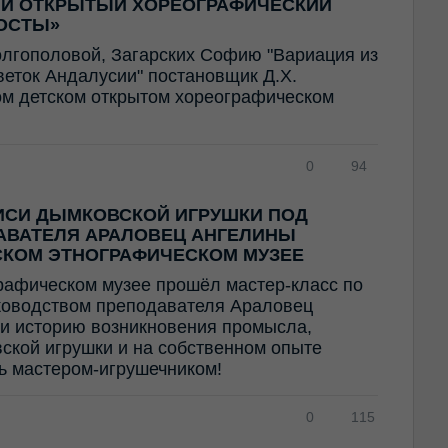
ИЙ ОТКРЫТЫЙ ХОРЕОГРАФИЧЕСКИЙ
ОСТЫ»
олгополовой, Загарских Софию "Вариация из
Цветок Андалусии" постановщик Д.Х.
ом детском открытом хореографическом
0
94
ИСИ ДЫМКОВСКОЙ ИГРУШКИ ПОД
АВАТЕЛЯ АРАЛОВЕЦ АНГЕЛИНЫ
СКОМ ЭТНОГРАФИЧЕСКОМ МУЗЕЕ
рафическом музее прошёл мастер-класс по
ководством преподавателя Араловец
и историю возникновения промысла,
ской игрушки и на собственном опыте
ть мастером-игрушечником!
0
115