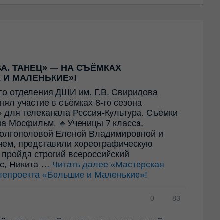
А. ТАНЕЦ» — НА СЪЁМКАХ
 И МАЛЕНЬКИЕ»!
го отделения ДШИ им. Г.В. Свиридова
ял участие в съёмках 8-го сезона
 для телеканала Россия-Культура. Съёмки
а Мосфильм. 🔸Ученицы 7 класса,
олгополовой Еленой Владимировной и
ем, представили хореографическую
 пройдя строгий всероссийский
ес, Никита …
Читать далее
«Мастерская
лепроекта «Большие и Маленькие»!
0
83