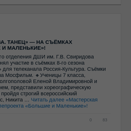
А. ТАНЕЦ» — НА СЪЁМКАХ
 И МАЛЕНЬКИЕ»!
го отделения ДШИ им. Г.В. Свиридова
ял участие в съёмках 8-го сезона
 для телеканала Россия-Культура. Съёмки
а Мосфильм. 🔸Ученицы 7 класса,
олгополовой Еленой Владимировной и
ем, представили хореографическую
 пройдя строгий всероссийский
ес, Никита …
Читать далее
«Мастерская
лепроекта «Большие и Маленькие»!
0
83