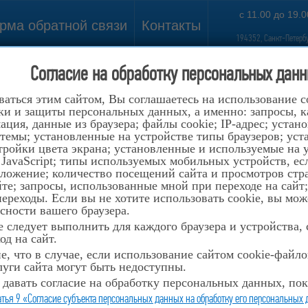
с 11.00 до 19.0
рма обратной связи
Контакты
194352, Санкт-Петербу
Согласие на обработку персональных данн
аться этим сайтом, Вы соглашаетесь на использование c
ки и защиты персональных данных, а именно: запросы, ка
ция, данные из браузера; файлы cookie; IP-адрес; устан
темы; установленные на устройстве типы браузеров; уст
ройки цвета экрана; установленные и используемые на у
 JavaScript; типы используемых мобильных устройств, е
оложение; количество посещений сайта и просмотров стр
те; запросы, использованные мной при переходе на сайт
реходы. Если вы не хотите использовать cookie, вы мож
сности вашего браузера.
 следует выполнить для каждого браузера и устройства,
од на сайт.
, что в случае, если использование сайтом cookie-файл
уги сайта могут быть недоступны.
 давать согласие на обработку персональных данных, пок
атья 9 «Согласие субъекта персональных данных на обработку его персональных