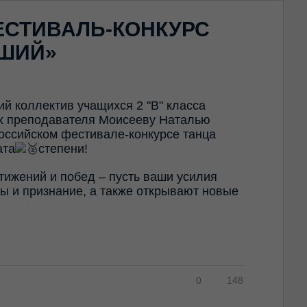
ЕСТИВАЛЬ-КОНКУРС
ЧШИЙ»
й коллектив учащихся 2 "В" класса
их преподавателя Моисееву Наталью
оссийском фестивале-конкурсе танца
ата
степени!
ижений и побед – пусть ваши усилия
ы и признание, а также открывают новые
0
148