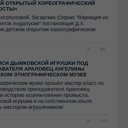
ИЙ ОТКРЫТЫЙ ХОРЕОГРАФИЧЕСКИЙ
ОСТЫ»
олгополовой, Загарских Софию "Вариация из
Цветок Андалусии" постановщик Д.Х.
ом детском открытом хореографическом
0
94
ИСИ ДЫМКОВСКОЙ ИГРУШКИ ПОД
АВАТЕЛЯ АРАЛОВЕЦ АНГЕЛИНЫ
СКОМ ЭТНОГРАФИЧЕСКОМ МУЗЕЕ
рафическом музее прошёл мастер-класс по
ководством преподавателя Араловец
и историю возникновения промысла,
ской игрушки и на собственном опыте
ть мастером-игрушечником!
0
115