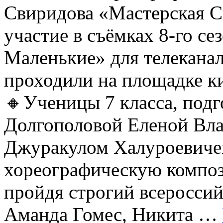
Свиридова «Мастерская С
участие в съёмках 8-го се
Маленькие» для телеканал
проходили на площадке 
🔸Ученицы 7 класса, под
Долгополовой Еленой Вл
Джуракулом Халуроевиче
хореографическую компо
пройдя строгий всеросси
Аманда Гомес, Никита …