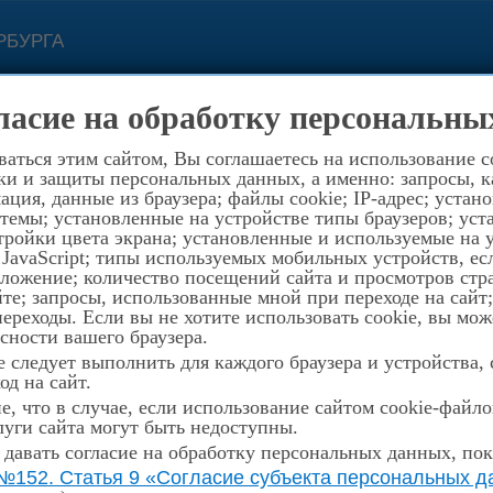
РБУРГА
с 11.00 до 19.0
ласие на обработку персональны
ой связи
Контакты
194352, Санкт-Петербург, пр.
аться этим сайтом, Вы соглашаетесь на использование c
ки и защиты персональных данных, а именно: запросы, ка
ция, данные из браузера; файлы cookie; IP-адрес; устан
темы; установленные на устройстве типы браузеров; уст
ройки цвета экрана; установленные и используемые на у
 JavaScript; типы используемых мобильных устройств, е
оложение; количество посещений сайта и просмотров стр
те; запросы, использованные мной при переходе на сайт
реходы. Если вы не хотите использовать cookie, вы мож
сности вашего браузера.
 следует выполнить для каждого браузера и устройства,
од на сайт.
, что в случае, если использование сайтом cookie-файл
уги сайта могут быть недоступны.
 давать согласие на обработку персональных данных, пок
№152. Статья 9 «Согласие субъекта персональных да