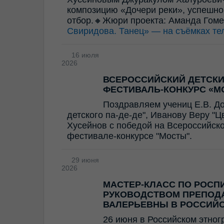
композицию «Дочери реки», успешно
отбор.🔸Жюри проекта: Аманда Гом
Свиридова. Танец» — на съёмках те
16 июля
2026
ВСЕРОССИЙСКИЙ ДЕТСК
ФЕСТИВАЛЬ-КОНКУРС «М
Поздравляем учениц Е.В. Д
детского па-де-де", Иванову Веру "
Хусейнов с победой на Всероссийск
фестивале-конкурсе "Мосты".
29 июня
2026
МАСТЕР-КЛАСС ПО РОСП
РУКОВОДСТВОМ ПРЕПОД
ВАЛЕРЬЕВНЫ В РОССИЙ
26 июня в Российском этног