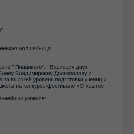
к"
аленькая Волшебница"
ана " Пиццикато", " Вариация двух
Елену Владимировну Долгополову и
 за высокий уровень подготовки учениц и
школы на конкурсе-фестивале «Открытое
льнейших успехов!