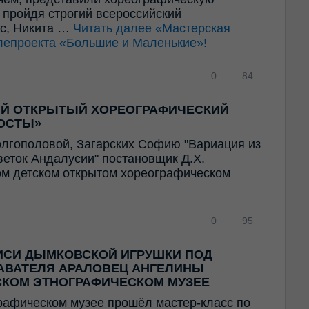
 пройдя строгий всероссийский
ес, Никита …
Читать далее
«Мастерская
лепроекта «Большие и Маленькие»!
0
84
ИЙ ОТКРЫТЫЙ ХОРЕОГРАФИЧЕСКИЙ
ОСТЫ»
олгополовой, Загарских Софию "Вариация из
Цветок Андалусии" постановщик Д.Х.
ом детском открытом хореографическом
0
95
ИСИ ДЫМКОВСКОЙ ИГРУШКИ ПОД
АВАТЕЛЯ АРАЛОВЕЦ АНГЕЛИНЫ
СКОМ ЭТНОГРАФИЧЕСКОМ МУЗЕЕ
рафическом музее прошёл мастер-класс по