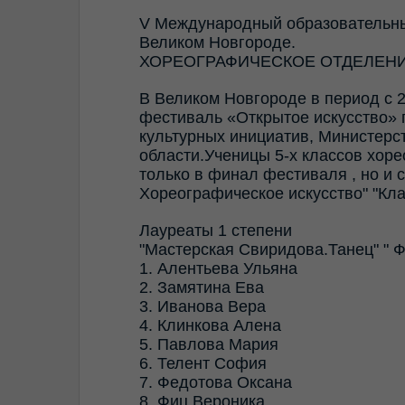
V Международный образовательны
Великом Новгороде.
ХОРЕОГРАФИЧЕСКОЕ ОТДЕЛЕН
В Великом Новгороде в период с
фестиваль «Открытое искусство»
культурных инициатив, Министерс
области.Ученицы 5-х классов хор
только в финал фестиваля , но и 
Хореографическое искусство" "Кла
Лауреаты 1 степени
"Мастерская Свиридова.Танец" " Фр
1. Алентьева Ульяна
2. Замятина Ева
3. Иванова Вера
4. Клинкова Алена
5. Павлова Мария
6. Телент София
7. Федотова Оксана
8. Фиц Вероника