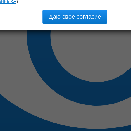
анных»
)