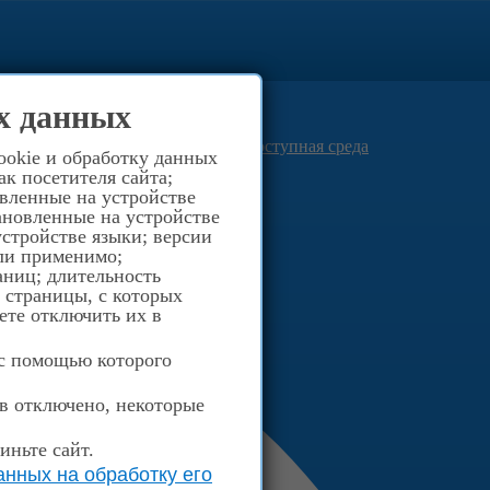
0
(812) 516-40-03
х данных
8-921-957-94-66
Просвещения д.40
Доступная среда
ookie и обработку данных
к посетителя сайта;
овленные на устройстве
ановленные на устройстве
стройстве языки; версии
сли применимо;
аниц; длительность
; страницы, с которых
ете отключить их в
 с помощью которого
ов отключено, некоторые
иньте сайт.
нных на обработку его