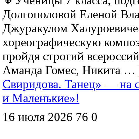
🔸Ученицы 7 класса, под
Долгополовой Еленой Вл
Джуракулом Халуроевиче
хореографическую компо
пройдя строгий всеросси
Аманда Гомес, Никита …
Свиридова. Танец» — на 
и Маленькие»!
16 июля 2026
76
0