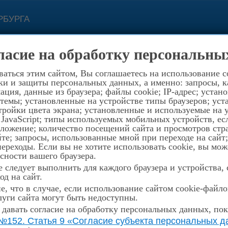
РБУРГА
с 11.00 до 19.00
(812) 
ласие на обработку персональны
зи
Контакты
8-921-
194352, Санкт-Петербург, пр.Просвеще
аться этим сайтом, Вы соглашаетесь на использование c
ки и защиты персональных данных, а именно: запросы, ка
стория
Музей
Награды
Конкурсы
Распи
ция, данные из браузера; файлы cookie; IP-адрес; устан
темы; установленные на устройстве типы браузеров; уст
ройки цвета экрана; установленные и используемые на у
 JavaScript; типы используемых мобильных устройств, е
оложение; количество посещений сайта и просмотров стр
те; запросы, использованные мной при переходе на сайт
елей Всероссийского конкурса «Маленький Моцарт»
реходы. Если вы не хотите использовать cookie, вы мож
сности вашего браузера.
 следует выполнить для каждого браузера и устройства,
од на сайт.
ЕДИТЕЛЕЙ
, что в случае, если использование сайтом cookie-файл
уги сайта могут быть недоступны.
ОНКУРСА «МАЛЕНЬКИЙ
 давать согласие на обработку персональных данных, пок
№152. Статья 9 «Согласие субъекта персональных да