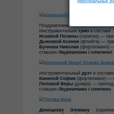
персональных д
Поздравляем
Инструментально
трио
в составе :
Исаевой Полины
(скрипка) — пр
Дьяковой Ксении
(флейта) — пре
Бучнева Николая
(фортепиано) —
ставших
Лауреатами I степени\
Инструментальный
дуэт
в составе
Каниной Софии
(фортепиано) — 
Поповой Веры
(домра) — препод
ставших
Лауреатами I степени
Донецкову Эллиану
(скрипка