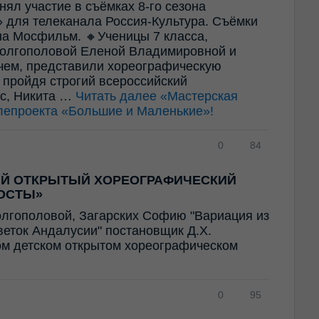
ял участие в съёмках 8-го сезона
 для телеканала Россия-Культура. Съёмки
а Мосфильм. 🔸Ученицы 7 класса,
олгополовой Еленой Владимировной и
ем, представили хореографическую
 пройдя строгий всероссийский
ес, Никита …
Читать далее
«Мастерская
лепроекта «Большие и Маленькие»!
0
84
ИЙ ОТКРЫТЫЙ ХОРЕОГРАФИЧЕСКИЙ
ОСТЫ»
олгополовой, Загарских Софию "Вариация из
Цветок Андалусии" постановщик Д.Х.
ом детском открытом хореографическом
0
95