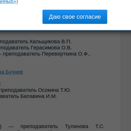
анных»
)
еподаватель Кальщикова В.П.
подаватель Герасимова О.В.
 преподаватель Переверткина О.Ф.,
:
преподаватель Осокина Т.Ю.
аватель Белавина И.М.
) — преподаватель Тулинова Т.С.