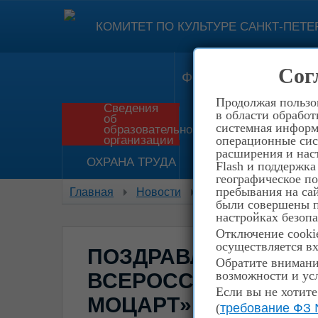
КОМИТЕТ ПО КУЛЬТУРЕ САНКТ-ПЕТЕ
Сог
Форма обратной свя
Продолжая пользов
Сведения
в области обработ
об
Приём в школу
И
системная информа
образовательной
организации
операционные сис
расширения и наст
ОХРАНА ТРУДА
НЕТ КОРРУПЦИИ!
Flash и поддержка
географическое п
пребывания на сай
Главная
Новости
Поздравляем победит
были совершены пе
настройках безопа
Отключение cookie
осуществляется вх
ПОЗДРАВЛЯЕМ ПОБ
Обратите внимание
возможности и усл
ВСЕРОССИЙСКОГО К
Если вы не хотите
МОЦАРТ»
(
требование ФЗ 