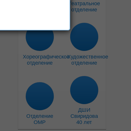
Музыкальное
Театральное
отделение
отделение
Хореографическое
Художественное
отделение
отделение
ДШИ
Отделение
Свиридова
ОМР
40 лет