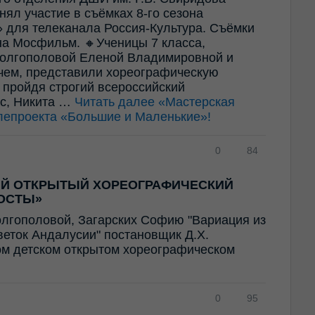
ял участие в съёмках 8-го сезона
 для телеканала Россия-Культура. Съёмки
а Мосфильм. 🔸Ученицы 7 класса,
олгополовой Еленой Владимировной и
ем, представили хореографическую
 пройдя строгий всероссийский
ес, Никита …
Читать далее
«Мастерская
лепроекта «Большие и Маленькие»!
0
84
ИЙ ОТКРЫТЫЙ ХОРЕОГРАФИЧЕСКИЙ
ОСТЫ»
олгополовой, Загарских Софию "Вариация из
Цветок Андалусии" постановщик Д.Х.
ом детском открытом хореографическом
0
95