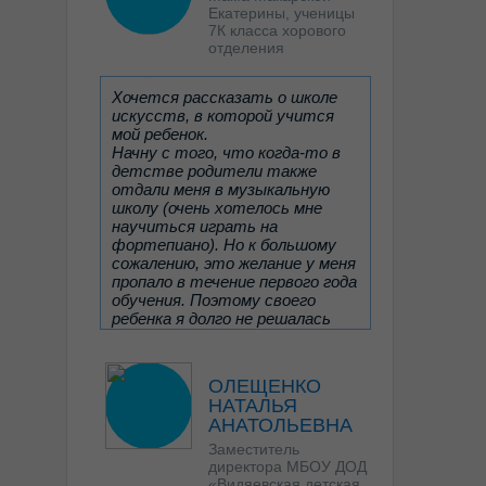
Екатерины, ученицы
7К класса хорового
отделения
Хочется рассказать о школе
искусств, в которой учится
мой ребенок.
Начну с того, что когда-то в
детстве родители также
отдали меня в музыкальную
школу (очень хотелось мне
научиться играть на
фортепиано). Но к большому
сожалению, это желание у меня
пропало в течение первого года
обучения. Поэтому своего
ребенка я долго не решалась
записать в музыкальную школу,
несмотря на её большое
желание заниматься музыкой.
ОЛЕЩЕНКО
Читать отзыв целиком
НАТАЛЬЯ
Дочь занималась с
АНАТОЛЬЕВНА
репетитором, пока
Заместитель
преподаватель всё-таки не
директора МБОУ ДОД
посоветовала пойти ей в
«Видяевская детская