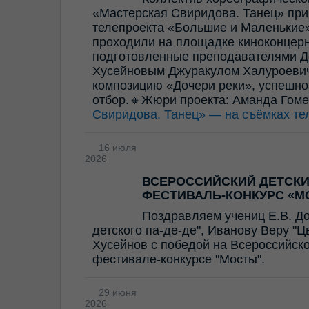
«Мастерская Свиридова. Танец» прин
телепроекта «Большие и Маленькие»
проходили на площадке киноконцерн
подготовленные преподавателями Д
Хусейновым Джуракулом Халуроевич
композицию «Дочери реки», успешно
отбор.🔸Жюри проекта: Аманда Гом
Свиридова. Танец» — на съёмках те
16 июля
2026
ВСЕРОССИЙСКИЙ ДЕТСК
ФЕСТИВАЛЬ-КОНКУРС «М
Поздравляем учениц Е.В. Д
детского па-де-де", Иванову Веру "
Хусейнов с победой на Всероссийск
фестивале-конкурсе "Мосты".
29 июня
2026