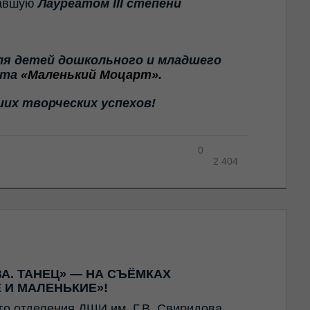
тавшую
Лауреатом III степени
для детей дошкольного и младшего
ста
«Маленький Моцарт».
их творческих успехов!
0
2 404
А. ТАНЕЦ» — НА СЪЁМКАХ
 И МАЛЕНЬКИЕ»!
го отделения ДШИ им. Г.В. Свиридова