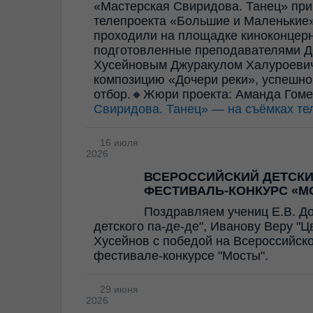
«Мастерская Свиридова. Танец» прин
телепроекта «Большие и Маленькие»
проходили на площадке киноконцерн
подготовленные преподавателями Д
Хусейновым Джуракулом Халуроевич
композицию «Дочери реки», успешно
отбор.🔸Жюри проекта: Аманда Гом
Свиридова. Танец» — на съёмках те
16 июля
2026
ВСЕРОССИЙСКИЙ ДЕТСК
ФЕСТИВАЛЬ-КОНКУРС «М
Поздравляем учениц Е.В. Д
детского па-де-де", Иванову Веру "
Хусейнов с победой на Всероссийск
фестивале-конкурсе "Мосты".
29 июня
2026