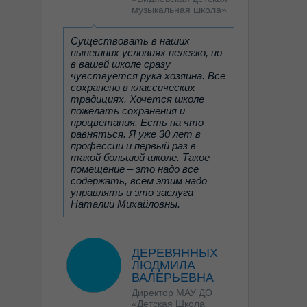
музыкальную школу.
музыкальная школа»
Дочь прошла вступительные
испытания и поступила в
Санкт-Петербургскую
Существовать в наших
детскую школу искусств
нынешних условиях нелегко, но
им.Г.В.Свиридова на хоровое
в вашей школе сразу
отделение.
чувствуется рука хозяина. Все
И вот началась жизнь, в
сохранено в классических
которую она окунулась с
традициях. Хочется школе
головой. На занятия она всегда
пожелать сохранения и
идет с огромной радостью.
процветания. Есть на что
Никогда, на протяжении уже 7
равняться. Я уже 30 лет в
лет обучения, не ходила
профессии и первый раз в
неподготовленной, потому что
такой большой школе. Такое
обожает все предметы, любит
помещение – это надо все
своих преподавателей и не
содержать, всем этим надо
хочет их подвести. Педагоги,
управлять и это заслуга
которые всё это время были у
Наталии Михайловны.
ребенка заслуживают только
самой высочайшей оценки, они
бесподобны. Это Ефлеева
Татьяна Борисовна, Куликова
ДЕРЕВЯННЫХ
Наталья Олеговна, Рыбакова
ЛЮДМИЛА
Екатерина Владимировна,
ВАЛЕРЬЕВНА
Хачикян Елена Ашотовна,
Виноградова Ольга
Директор МАУ ДО
Александровна. Время на
«Детская Школа