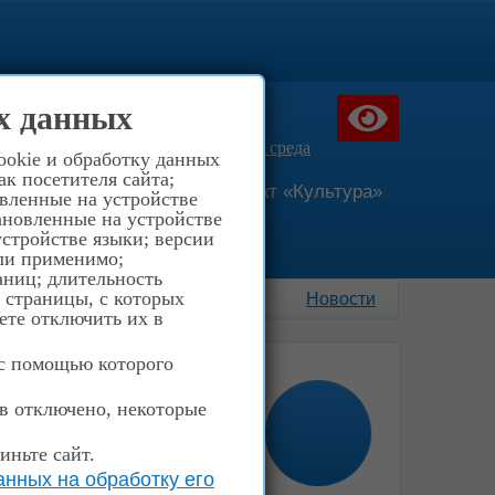
516-40-03
х данных
957-94-66
ния д.40
Доступная среда
ookie и обработку данных
к посетителя сайта;
сание
Национальный проект «Культура»
овленные на устройстве
ановленные на устройстве
стройстве языки; версии
сли применимо;
аниц; длительность
; страницы, с которых
Новости
ете отключить их в
 с помощью которого
ов отключено, некоторые
иньте сайт.
нных на обработку его