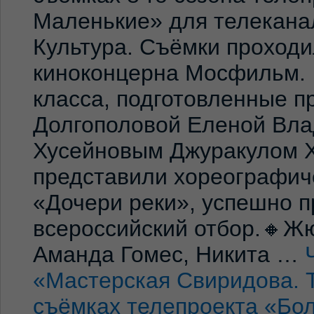
Маленькие» для телекана
Культура. Съёмки проход
киноконцерна Мосфильм. 
класса, подготовленные 
Долгополовой Еленой Вла
Хусейновым Джуракулом 
представили хореографич
«Дочери реки», успешно п
всероссийский отбор.🔸Жю
Аманда Гомес, Никита …
«Мастерская Свиридова. 
съёмках телепроекта «Бо