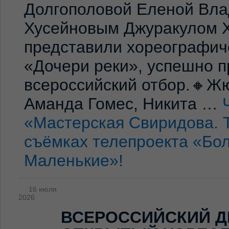
Долгополовой Еленой Вла
Хусейновым Джуракулом 
представили хореографич
«Дочери реки», успешно п
всероссийский отбор.🔸Жю
Аманда Гомес, Никита …
«Мастерская Свиридова. 
съёмках телепроекта «Бо
Маленькие»!
16 июля
2026
ВСЕРОССИЙСКИЙ Д