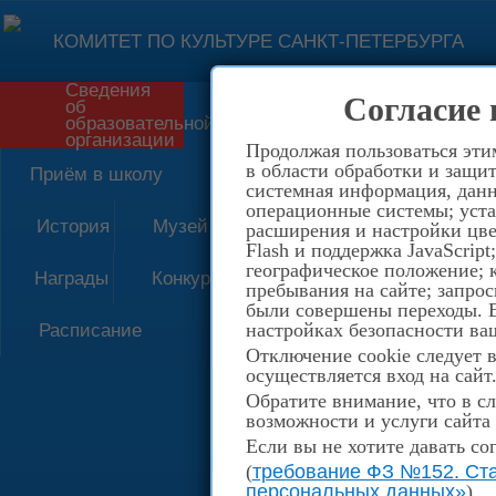
КОМИТЕТ ПО КУЛЬТУРЕ САНКТ-ПЕТЕРБУРГА
Сведения
Согласие 
об
Форма обратной связи
образовательной
организации
Продолжая пользоваться эти
в области обработки и защит
Приём в школу
системная информация, данны
операционные системы; уста
История
Музей
расширения и настройки цве
Flash и поддержка JavaScrip
географическое положение; 
Награды
Конкурсы
пребывания на сайте; запрос
были совершены переходы. Е
настройках безопасности ваш
Расписание
Отключение cookie следует 
осуществляется вход на сайт
Обратите внимание, что в сл
возможности и услуги сайта
Если вы не хотите давать со
(
требование ФЗ №152. Ста
персональных данных»
)