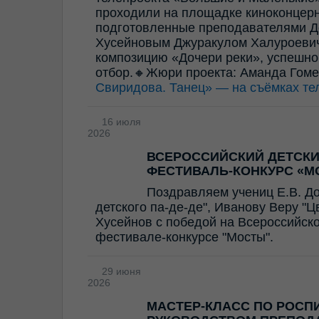
проходили на площадке киноконцерн
подготовленные преподавателями Д
Хусейновым Джуракулом Халуроевич
композицию «Дочери реки», успешно
отбор.🔸Жюри проекта: Аманда Гом
Свиридова. Танец» — на съёмках те
16 июля
2026
ВСЕРОССИЙСКИЙ ДЕТСК
ФЕСТИВАЛЬ-КОНКУРС «М
Поздравляем учениц Е.В. Д
детского па-де-де", Иванову Веру "
Хусейнов с победой на Всероссийск
фестивале-конкурсе "Мосты".
29 июня
2026
МАСТЕР-КЛАСС ПО РОСП