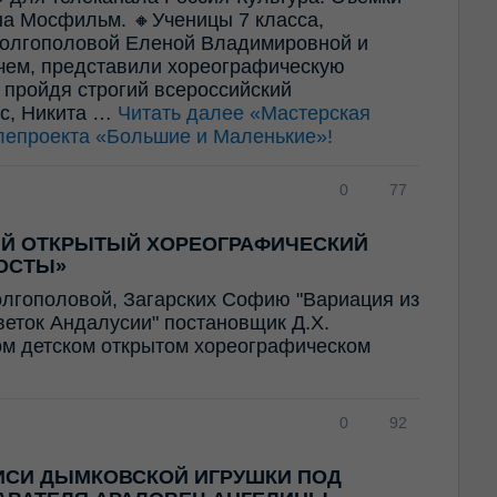
а Мосфильм. 🔸Ученицы 7 класса,
олгополовой Еленой Владимировной и
ем, представили хореографическую
 пройдя строгий всероссийский
ес, Никита …
Читать далее
«Мастерская
лепроекта «Большие и Маленькие»!
0
77
ИЙ ОТКРЫТЫЙ ХОРЕОГРАФИЧЕСКИЙ
ОСТЫ»
олгополовой, Загарских Софию "Вариация из
Цветок Андалусии" постановщик Д.Х.
ом детском открытом хореографическом
0
92
ИСИ ДЫМКОВСКОЙ ИГРУШКИ ПОД