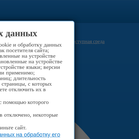
0
(812) 516-40-03
х данных
8-921-957-94-66
Просвещения д.40
Доступная среда
ookie и обработку данных
к посетителя сайта;
овленные на устройстве
ановленные на устройстве
стройстве языки; версии
сли применимо;
аниц; длительность
; страницы, с которых
ете отключить их в
 с помощью которого
ов отключено, некоторые
иньте сайт.
нных на обработку его