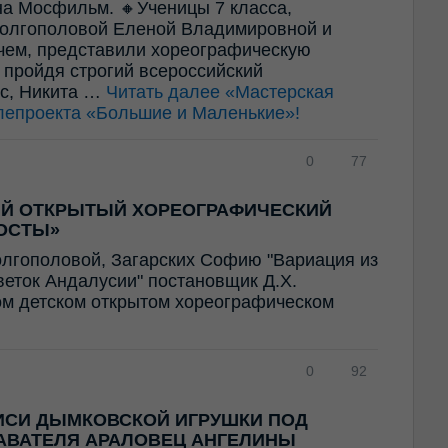
а Мосфильм. 🔸Ученицы 7 класса,
олгополовой Еленой Владимировной и
ем, представили хореографическую
 пройдя строгий всероссийский
ес, Никита …
Читать далее
«Мастерская
лепроекта «Большие и Маленькие»!
0
77
ИЙ ОТКРЫТЫЙ ХОРЕОГРАФИЧЕСКИЙ
ОСТЫ»
олгополовой, Загарских Софию "Вариация из
Цветок Андалусии" постановщик Д.Х.
ом детском открытом хореографическом
0
92
ИСИ ДЫМКОВСКОЙ ИГРУШКИ ПОД
АВАТЕЛЯ АРАЛОВЕЦ АНГЕЛИНЫ