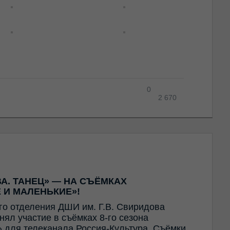
0
2 670
А. ТАНЕЦ» — НА СЪЁМКАХ
 И МАЛЕНЬКИЕ»!
го отделения ДШИ им. Г.В. Свиридова
ял участие в съёмках 8-го сезона
 для телеканала Россия-Культура. Съёмки