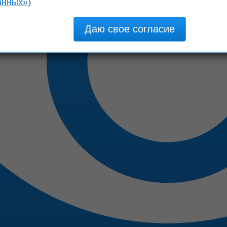
анных»
)